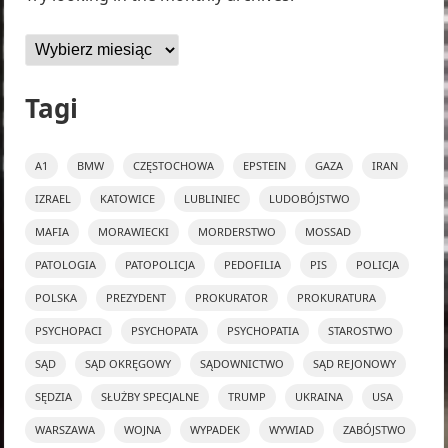
Archiwa
Tagi
A1
BMW
CZĘSTOCHOWA
EPSTEIN
GAZA
IRAN
IZRAEL
KATOWICE
LUBLINIEC
LUDOBÓJSTWO
MAFIA
MORAWIECKI
MORDERSTWO
MOSSAD
PATOLOGIA
PATOPOLICJA
PEDOFILIA
PIS
POLICJA
POLSKA
PREZYDENT
PROKURATOR
PROKURATURA
PSYCHOPACI
PSYCHOPATA
PSYCHOPATIA
STAROSTWO
SĄD
SĄD OKRĘGOWY
SĄDOWNICTWO
SĄD REJONOWY
SĘDZIA
SŁUŻBY SPECJALNE
TRUMP
UKRAINA
USA
WARSZAWA
WOJNA
WYPADEK
WYWIAD
ZABÓJSTWO