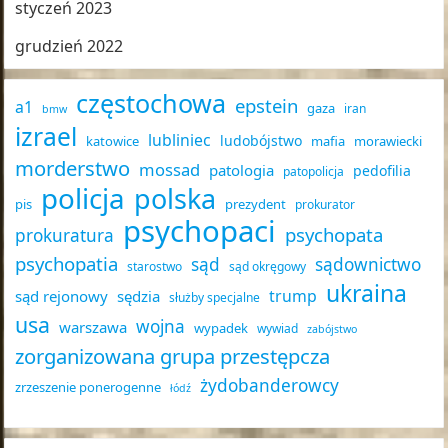
styczeń 2023
grudzień 2022
częstochowa
epstein
a1
gaza
iran
bmw
izrael
lubliniec
ludobójstwo
katowice
mafia
morawiecki
morderstwo
mossad
patologia
pedofilia
patopolicja
policja
polska
pis
prezydent
prokurator
psychopaci
psychopata
prokuratura
psychopatia
sąd
sądownictwo
starostwo
sąd okręgowy
ukraina
trump
sąd rejonowy
sędzia
służby specjalne
usa
wojna
warszawa
wypadek
wywiad
zabójstwo
zorganizowana grupa przestępcza
żydobanderowcy
zrzeszenie ponerogenne
łódź