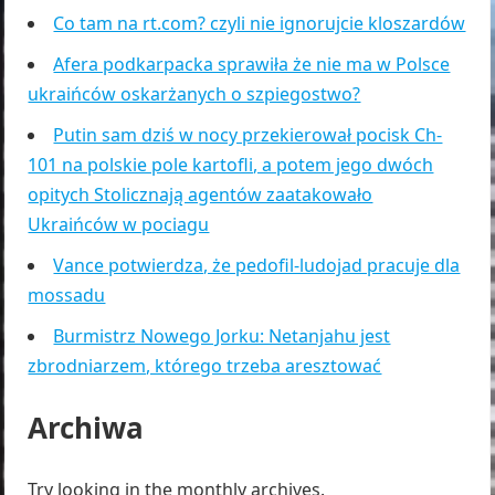
Co tam na rt.com? czyli nie ignorujcie kloszardów
Afera podkarpacka sprawiła że nie ma w Polsce
ukraińców oskarżanych o szpiegostwo?
Putin sam dziś w nocy przekierował pocisk Ch-
101 na polskie pole kartofli, a potem jego dwóch
opitych Stolicznają agentów zaatakowało
Ukraińców w pociagu
Vance potwierdza, że pedofil-ludojad pracuje dla
mossadu
Burmistrz Nowego Jorku: Netanjahu jest
zbrodniarzem, którego trzeba aresztować
Archiwa
Try looking in the monthly archives.