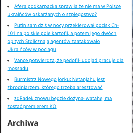
Afera podkarpacka sprawiła że nie ma w Polsce
ukraińców oskarżanych o szpiegostwo?
Putin sam dziś w nocy przekierował pocisk Ch-
101 na polskie pole kartofli, a potem jego dwóch
opitych Stolicznają agentów zaatakowało
Ukraińców w pociagu
Vance potwierdza, że pedofil-ludojad pracuje dla
mossadu
Burmistrz Nowego Jorku: Netanjahu jest
zbrodniarzem, którego trzeba aresztować
zdRadek znowu będzie dożynał watahę, ma
zostać premierem KO
Archiwa