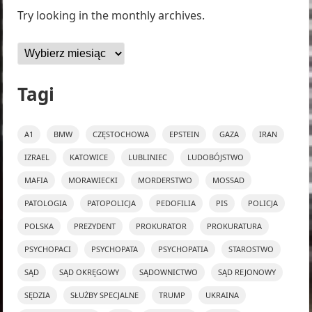
Try looking in the monthly archives.
Archiwa
Tagi
A1
BMW
CZĘSTOCHOWA
EPSTEIN
GAZA
IRAN
IZRAEL
KATOWICE
LUBLINIEC
LUDOBÓJSTWO
MAFIA
MORAWIECKI
MORDERSTWO
MOSSAD
PATOLOGIA
PATOPOLICJA
PEDOFILIA
PIS
POLICJA
POLSKA
PREZYDENT
PROKURATOR
PROKURATURA
PSYCHOPACI
PSYCHOPATA
PSYCHOPATIA
STAROSTWO
SĄD
SĄD OKRĘGOWY
SĄDOWNICTWO
SĄD REJONOWY
SĘDZIA
SŁUŻBY SPECJALNE
TRUMP
UKRAINA