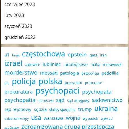
czerwiec 2023
luty 2023
styczeń 2023
grudzień 2022
częstochowa
epstein
a1
gaza
iran
bmw
izrael
lubliniec
ludobójstwo
katowice
mafia
morawiecki
morderstwo
mossad
patologia
pedofilia
patopolicja
policja
polska
pis
prezydent
prokurator
psychopaci
psychopata
prokuratura
psychopatia
sąd
sądownictwo
starostwo
sąd okręgowy
ukraina
trump
sąd rejonowy
sędzia
służby specjalne
usa
wojna
warszawa
wypadek
wywiad
układ zamknięty
zorganizowana grupa przestępcza
zabójstwo