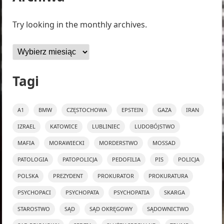
Try looking in the monthly archives.
Archiwa
Tagi
A1
BMW
CZĘSTOCHOWA
EPSTEIN
GAZA
IRAN
IZRAEL
KATOWICE
LUBLINIEC
LUDOBÓJSTWO
MAFIA
MORAWIECKI
MORDERSTWO
MOSSAD
PATOLOGIA
PATOPOLICJA
PEDOFILIA
PIS
POLICJA
POLSKA
PREZYDENT
PROKURATOR
PROKURATURA
PSYCHOPACI
PSYCHOPATA
PSYCHOPATIA
SKARGA
STAROSTWO
SĄD
SĄD OKRĘGOWY
SĄDOWNICTWO