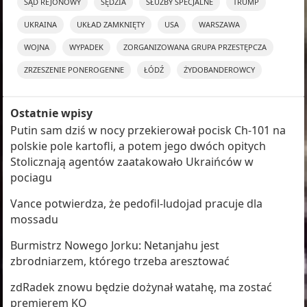
SĄD REJONOWY
SĘDZIA
SŁUŻBY SPECJALNE
TRUMP
UKRAINA
UKŁAD ZAMKNIĘTY
USA
WARSZAWA
WOJNA
WYPADEK
ZORGANIZOWANA GRUPA PRZESTĘPCZA
ZRZESZENIE PONEROGENNE
ŁÓDŹ
ŻYDOBANDEROWCY
Ostatnie wpisy
Putin sam dziś w nocy przekierował pocisk Ch-101 na
polskie pole kartofli, a potem jego dwóch opitych
Stolicznają agentów zaatakowało Ukraińców w
pociagu
Vance potwierdza, że pedofil-ludojad pracuje dla
mossadu
Burmistrz Nowego Jorku: Netanjahu jest
zbrodniarzem, którego trzeba aresztować
zdRadek znowu będzie dożynał watahę, ma zostać
premierem KO