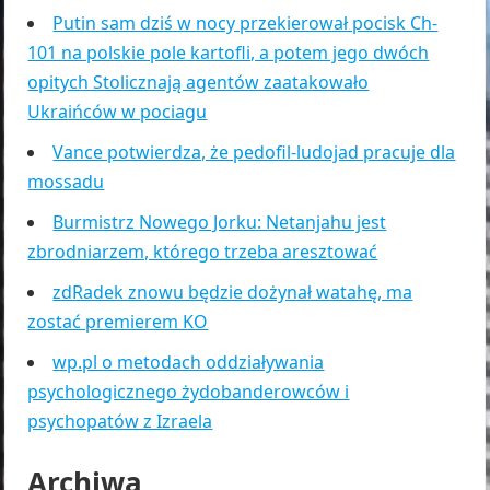
Putin sam dziś w nocy przekierował pocisk Ch-
101 na polskie pole kartofli, a potem jego dwóch
opitych Stolicznają agentów zaatakowało
Ukraińców w pociagu
Vance potwierdza, że pedofil-ludojad pracuje dla
mossadu
Burmistrz Nowego Jorku: Netanjahu jest
zbrodniarzem, którego trzeba aresztować
zdRadek znowu będzie dożynał watahę, ma
zostać premierem KO
wp.pl o metodach oddziaływania
psychologicznego żydobanderowców i
psychopatów z Izraela
Archiwa