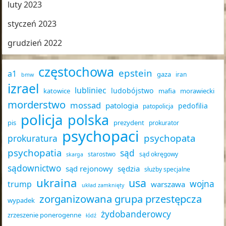
luty 2023
styczeń 2023
grudzień 2022
częstochowa
epstein
a1
gaza
iran
bmw
izrael
lubliniec
ludobójstwo
katowice
mafia
morawiecki
morderstwo
mossad
patologia
pedofilia
patopolicja
policja
polska
pis
prezydent
prokurator
psychopaci
psychopata
prokuratura
psychopatia
sąd
starostwo
sąd okręgowy
skarga
sądownictwo
sąd rejonowy
sędzia
służby specjalne
ukraina
usa
wojna
trump
warszawa
układ zamknięty
zorganizowana grupa przestępcza
wypadek
żydobanderowcy
zrzeszenie ponerogenne
łódź