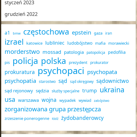
styczeń 2023
grudzień 2022
częstochowa
epstein
a1
gaza
iran
bmw
izrael
lubliniec
ludobójstwo
katowice
mafia
morawiecki
morderstwo
mossad
patologia
pedofilia
patopolicja
policja
polska
pis
prezydent
prokurator
psychopaci
psychopata
prokuratura
psychopatia
sąd
sądownictwo
starostwo
sąd okręgowy
ukraina
trump
sąd rejonowy
sędzia
służby specjalne
usa
wojna
warszawa
wypadek
wywiad
zabójstwo
zorganizowana grupa przestępcza
żydobanderowcy
zrzeszenie ponerogenne
łódź