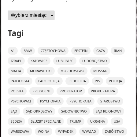
Archiwa
Tagi
A1
BMW
CZĘSTOCHOWA
EPSTEIN
GAZA
IRAN
IZRAEL
KATOWICE
LUBLINIEC
LUDOBÓJSTWO
MAFIA
MORAWIECKI
MORDERSTWO
MOSSAD
PATOLOGIA
PATOPOLICJA
PEDOFILIA
PIS
POLICJA
POLSKA
PREZYDENT
PROKURATOR
PROKURATURA
PSYCHOPACI
PSYCHOPATA
PSYCHOPATIA
STAROSTWO
SĄD
SĄD OKRĘGOWY
SĄDOWNICTWO
SĄD REJONOWY
SĘDZIA
SŁUŻBY SPECJALNE
TRUMP
UKRAINA
USA
WARSZAWA
WOJNA
WYPADEK
WYWIAD
ZABÓJSTWO