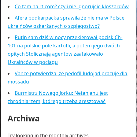
Co tam na rt.com? czyli nie ignorujcie kloszardów
Afera podkarpacka sprawiła że nie ma w Polsce
ukraińców oskarżanych o szpiegostwo?
Putin sam dziś w nocy przekierował pocisk Ch-
101 na polskie pole kartofli, a potem jego dwóch
opitych Stolicznają agentów zaatakowało
Ukraińców w pociagu
Vance potwierdza, że pedofil-ludojad pracuje dla
mossadu
Burmistrz Nowego Jorku: Netanjahu jest
zbrodniarzem, którego trzeba aresztować
Archiwa
Try looking in the monthly archives.