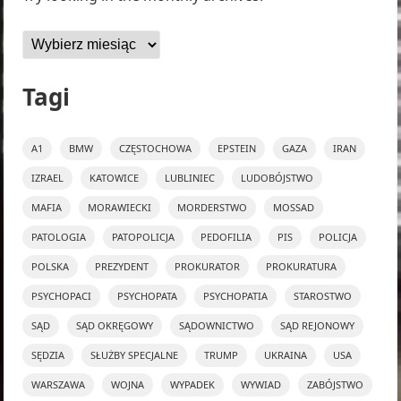
Archiwa
Tagi
A1
BMW
CZĘSTOCHOWA
EPSTEIN
GAZA
IRAN
IZRAEL
KATOWICE
LUBLINIEC
LUDOBÓJSTWO
MAFIA
MORAWIECKI
MORDERSTWO
MOSSAD
PATOLOGIA
PATOPOLICJA
PEDOFILIA
PIS
POLICJA
POLSKA
PREZYDENT
PROKURATOR
PROKURATURA
PSYCHOPACI
PSYCHOPATA
PSYCHOPATIA
STAROSTWO
SĄD
SĄD OKRĘGOWY
SĄDOWNICTWO
SĄD REJONOWY
SĘDZIA
SŁUŻBY SPECJALNE
TRUMP
UKRAINA
USA
WARSZAWA
WOJNA
WYPADEK
WYWIAD
ZABÓJSTWO