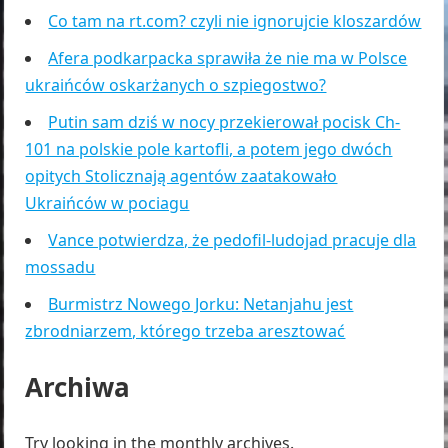
Co tam na rt.com? czyli nie ignorujcie kloszardów
Afera podkarpacka sprawiła że nie ma w Polsce
ukraińców oskarżanych o szpiegostwo?
Putin sam dziś w nocy przekierował pocisk Ch-
101 na polskie pole kartofli, a potem jego dwóch
opitych Stolicznają agentów zaatakowało
Ukraińców w pociagu
Vance potwierdza, że pedofil-ludojad pracuje dla
mossadu
Burmistrz Nowego Jorku: Netanjahu jest
zbrodniarzem, którego trzeba aresztować
Archiwa
Try looking in the monthly archives.