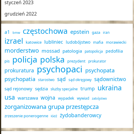
styczeń 2023
grudzień 2022
częstochowa
epstein
a1
gaza
iran
bmw
izrael
lubliniec
ludobójstwo
katowice
mafia
morawiecki
morderstwo
mossad
patologia
pedofilia
patopolicja
policja
polska
pis
prezydent
prokurator
psychopaci
psychopata
prokuratura
psychopatia
sąd
sądownictwo
starostwo
sąd okręgowy
ukraina
trump
sąd rejonowy
sędzia
służby specjalne
usa
wojna
warszawa
wypadek
wywiad
zabójstwo
zorganizowana grupa przestępcza
żydobanderowcy
zrzeszenie ponerogenne
łódź