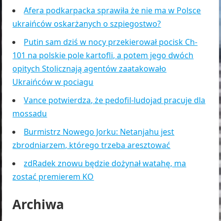
Afera podkarpacka sprawiła że nie ma w Polsce
ukraińców oskarżanych o szpiegostwo?
Putin sam dziś w nocy przekierował pocisk Ch-
101 na polskie pole kartofli, a potem jego dwóch
opitych Stolicznają agentów zaatakowało
Ukraińców w pociagu
Vance potwierdza, że pedofil-ludojad pracuje dla
mossadu
Burmistrz Nowego Jorku: Netanjahu jest
zbrodniarzem, którego trzeba aresztować
zdRadek znowu będzie dożynał watahę, ma
zostać premierem KO
Archiwa