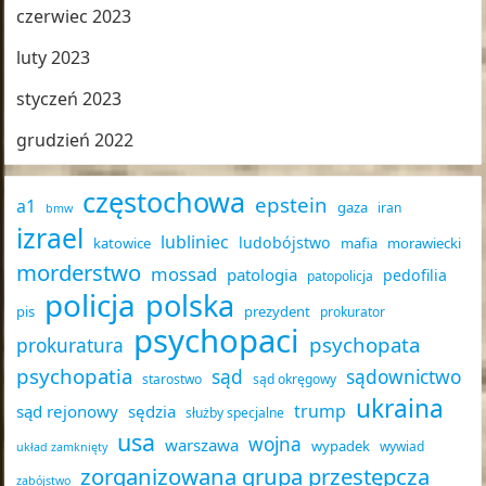
czerwiec 2023
luty 2023
styczeń 2023
grudzień 2022
częstochowa
epstein
a1
gaza
iran
bmw
izrael
lubliniec
ludobójstwo
katowice
mafia
morawiecki
morderstwo
mossad
patologia
pedofilia
patopolicja
policja
polska
pis
prezydent
prokurator
psychopaci
psychopata
prokuratura
psychopatia
sąd
sądownictwo
starostwo
sąd okręgowy
ukraina
trump
sąd rejonowy
sędzia
służby specjalne
usa
wojna
warszawa
wypadek
wywiad
układ zamknięty
zorganizowana grupa przestępcza
zabójstwo