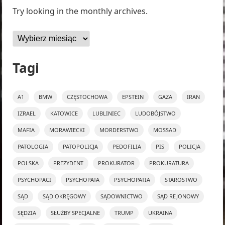
Try looking in the monthly archives.
Archiwa
Tagi
A1
BMW
CZĘSTOCHOWA
EPSTEIN
GAZA
IRAN
IZRAEL
KATOWICE
LUBLINIEC
LUDOBÓJSTWO
MAFIA
MORAWIECKI
MORDERSTWO
MOSSAD
PATOLOGIA
PATOPOLICJA
PEDOFILIA
PIS
POLICJA
POLSKA
PREZYDENT
PROKURATOR
PROKURATURA
PSYCHOPACI
PSYCHOPATA
PSYCHOPATIA
STAROSTWO
SĄD
SĄD OKRĘGOWY
SĄDOWNICTWO
SĄD REJONOWY
SĘDZIA
SŁUŻBY SPECJALNE
TRUMP
UKRAINA