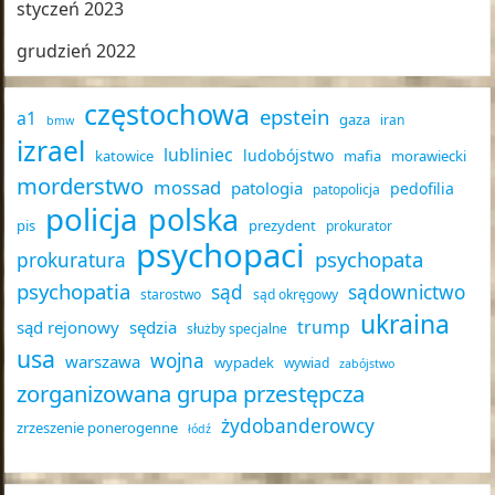
styczeń 2023
grudzień 2022
częstochowa
epstein
a1
gaza
iran
bmw
izrael
lubliniec
ludobójstwo
katowice
mafia
morawiecki
morderstwo
mossad
patologia
pedofilia
patopolicja
policja
polska
pis
prezydent
prokurator
psychopaci
psychopata
prokuratura
psychopatia
sąd
sądownictwo
starostwo
sąd okręgowy
ukraina
trump
sąd rejonowy
sędzia
służby specjalne
usa
wojna
warszawa
wypadek
wywiad
zabójstwo
zorganizowana grupa przestępcza
żydobanderowcy
zrzeszenie ponerogenne
łódź