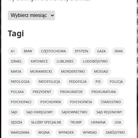
Archiwa
Tagi
A1
BMW
CZĘSTOCHOWA
EPSTEIN
GAZA
IRAN
IZRAEL
KATOWICE
LUBLINIEC
LUDOBÓJSTWO
MAFIA
MORAWIECKI
MORDERSTWO
MOSSAD
PATOLOGIA
PATOPOLICJA
PEDOFILIA
PIS
POLICJA
POLSKA
PREZYDENT
PROKURATOR
PROKURATURA
PSYCHOPACI
PSYCHOPATA
PSYCHOPATIA
STAROSTWO
SĄD
SĄD OKRĘGOWY
SĄDOWNICTWO
SĄD REJONOWY
SĘDZIA
SŁUŻBY SPECJALNE
TRUMP
UKRAINA
USA
WARSZAWA
WOJNA
WYPADEK
WYWIAD
ZABÓJSTWO