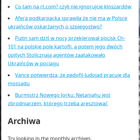
Co tam na rt.com? czyli nie ignorujcie kloszardów
Afera podkarpacka sprawiła że nie ma w Polsce
ukraińców oskarżanych o szpiegostwo?
Putin sam dziś w nocy przekierował pocisk Ch-
101 na polskie pole kartofli, a potem jego dwóch
opitych Stolicznają agentów zaatakowało
Ukraińców w pociagu
Vance potwierdza, że pedofil-ludojad pracuje dla
mossadu
Burmistrz Nowego Jorku: Netanjahu jest
zbrodniarzem, którego trzeba aresztować
Archiwa
Try looking in the monthly archives.