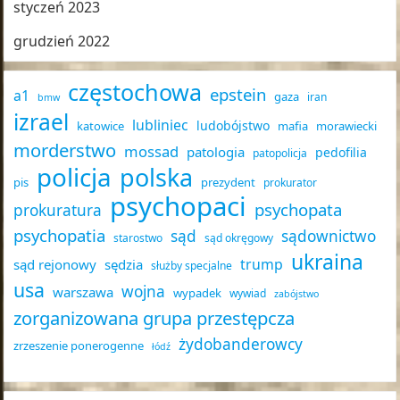
styczeń 2023
grudzień 2022
częstochowa
epstein
a1
gaza
iran
bmw
izrael
lubliniec
ludobójstwo
katowice
mafia
morawiecki
morderstwo
mossad
patologia
pedofilia
patopolicja
policja
polska
pis
prezydent
prokurator
psychopaci
psychopata
prokuratura
psychopatia
sąd
sądownictwo
starostwo
sąd okręgowy
ukraina
trump
sąd rejonowy
sędzia
służby specjalne
usa
wojna
warszawa
wypadek
wywiad
zabójstwo
zorganizowana grupa przestępcza
żydobanderowcy
zrzeszenie ponerogenne
łódź