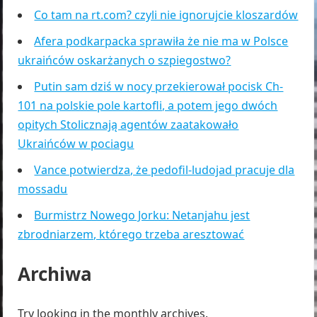
Co tam na rt.com? czyli nie ignorujcie kloszardów
Afera podkarpacka sprawiła że nie ma w Polsce
ukraińców oskarżanych o szpiegostwo?
Putin sam dziś w nocy przekierował pocisk Ch-
101 na polskie pole kartofli, a potem jego dwóch
opitych Stolicznają agentów zaatakowało
Ukraińców w pociagu
Vance potwierdza, że pedofil-ludojad pracuje dla
mossadu
Burmistrz Nowego Jorku: Netanjahu jest
zbrodniarzem, którego trzeba aresztować
Archiwa
Try looking in the monthly archives.