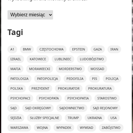
Archiwa
Tagi
A1
BMW
CZĘSTOCHOWA
EPSTEIN
GAZA
IRAN
IZRAEL
KATOWICE
LUBLINIEC
LUDOBÓJSTWO
MAFIA
MORAWIECKI
MORDERSTWO
MOSSAD
PATOLOGIA
PATOPOLICJA
PEDOFILIA
PIS
POLICJA
POLSKA
PREZYDENT
PROKURATOR
PROKURATURA
PSYCHOPACI
PSYCHOPATA
PSYCHOPATIA
STAROSTWO
SĄD
SĄD OKRĘGOWY
SĄDOWNICTWO
SĄD REJONOWY
SĘDZIA
SŁUŻBY SPECJALNE
TRUMP
UKRAINA
USA
WARSZAWA
WOJNA
WYPADEK
WYWIAD
ZABÓJSTWO