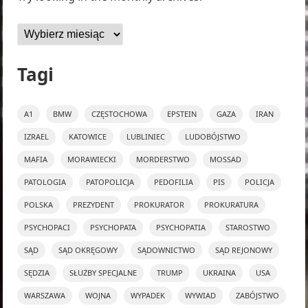
Archiwa
Tagi
A1
BMW
CZĘSTOCHOWA
EPSTEIN
GAZA
IRAN
IZRAEL
KATOWICE
LUBLINIEC
LUDOBÓJSTWO
MAFIA
MORAWIECKI
MORDERSTWO
MOSSAD
PATOLOGIA
PATOPOLICJA
PEDOFILIA
PIS
POLICJA
POLSKA
PREZYDENT
PROKURATOR
PROKURATURA
PSYCHOPACI
PSYCHOPATA
PSYCHOPATIA
STAROSTWO
SĄD
SĄD OKRĘGOWY
SĄDOWNICTWO
SĄD REJONOWY
SĘDZIA
SŁUŻBY SPECJALNE
TRUMP
UKRAINA
USA
WARSZAWA
WOJNA
WYPADEK
WYWIAD
ZABÓJSTWO