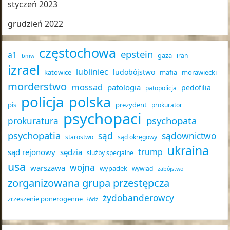
styczeń 2023
grudzień 2022
częstochowa
epstein
a1
gaza
iran
bmw
izrael
lubliniec
ludobójstwo
katowice
mafia
morawiecki
morderstwo
mossad
patologia
pedofilia
patopolicja
policja
polska
pis
prezydent
prokurator
psychopaci
psychopata
prokuratura
psychopatia
sąd
sądownictwo
starostwo
sąd okręgowy
ukraina
trump
sąd rejonowy
sędzia
służby specjalne
usa
wojna
warszawa
wypadek
wywiad
zabójstwo
zorganizowana grupa przestępcza
żydobanderowcy
zrzeszenie ponerogenne
łódź