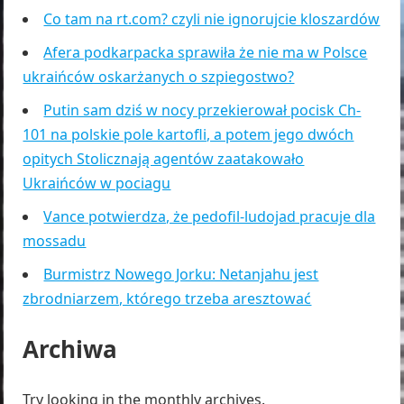
Co tam na rt.com? czyli nie ignorujcie kloszardów
Afera podkarpacka sprawiła że nie ma w Polsce
ukraińców oskarżanych o szpiegostwo?
Putin sam dziś w nocy przekierował pocisk Ch-
101 na polskie pole kartofli, a potem jego dwóch
opitych Stolicznają agentów zaatakowało
Ukraińców w pociagu
Vance potwierdza, że pedofil-ludojad pracuje dla
mossadu
Burmistrz Nowego Jorku: Netanjahu jest
zbrodniarzem, którego trzeba aresztować
Archiwa
Try looking in the monthly archives.