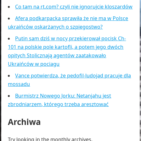
Co tam na rt.com? czyli nie ignorujcie kloszardów
Afera podkarpacka sprawiła że nie ma w Polsce
ukraińców oskarżanych o szpiegostwo?
Putin sam dziś w nocy przekierował pocisk Ch-
101 na polskie pole kartofli, a potem jego dwóch
opitych Stolicznają agentów zaatakowało
Ukraińców w pociagu
Vance potwierdza, że pedofil-ludojad pracuje dla
mossadu
Burmistrz Nowego Jorku: Netanjahu jest
zbrodniarzem, którego trzeba aresztować
Archiwa
Try looking in the monthly archives.