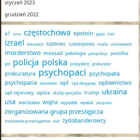
styczeń 2023
grudzień 2022
częstochowa
epstein
a1
gaza
iran
bmw
izrael
lubliniec
ludobójstwo
katowice
mafia
morawiecki
morderstwo
mossad
patologia
pedofilia
patopolicja
policja
polska
pis
prezydent
prokurator
psychopaci
psychopata
prokuratura
psychopatia
sąd
sądownictwo
starostwo
sąd okręgowy
ukraina
trump
sąd rejonowy
sędzia
służby specjalne
usa
wojna
warszawa
wypadek
wywiad
zabójstwo
zorganizowana grupa przestępcza
żydobanderowcy
zrzeszenie ponerogenne
łódź