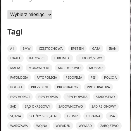
Archiwa
Tagi
A1
BMW
CZĘSTOCHOWA
EPSTEIN
GAZA
IRAN
IZRAEL
KATOWICE
LUBLINIEC
LUDOBÓJSTWO
MAFIA
MORAWIECKI
MORDERSTWO
MOSSAD
PATOLOGIA
PATOPOLICJA
PEDOFILIA
PIS
POLICJA
POLSKA
PREZYDENT
PROKURATOR
PROKURATURA
PSYCHOPACI
PSYCHOPATA
PSYCHOPATIA
STAROSTWO
SĄD
SĄD OKRĘGOWY
SĄDOWNICTWO
SĄD REJONOWY
SĘDZIA
SŁUŻBY SPECJALNE
TRUMP
UKRAINA
USA
WARSZAWA
WOJNA
WYPADEK
WYWIAD
ZABÓJSTWO