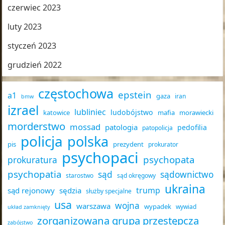
czerwiec 2023
luty 2023
styczeń 2023
grudzień 2022
częstochowa
epstein
a1
gaza
iran
bmw
izrael
lubliniec
ludobójstwo
katowice
mafia
morawiecki
morderstwo
mossad
patologia
pedofilia
patopolicja
policja
polska
pis
prezydent
prokurator
psychopaci
psychopata
prokuratura
psychopatia
sąd
sądownictwo
starostwo
sąd okręgowy
ukraina
trump
sąd rejonowy
sędzia
służby specjalne
usa
wojna
warszawa
wypadek
wywiad
układ zamknięty
zorganizowana grupa przestępcza
zabójstwo