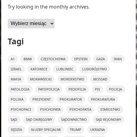
Try looking in the monthly archives.
Archiwa
Tagi
A1
BMW
CZĘSTOCHOWA
EPSTEIN
GAZA
IRAN
IZRAEL
KATOWICE
LUBLINIEC
LUDOBÓJSTWO
MAFIA
MORAWIECKI
MORDERSTWO
MOSSAD
PATOLOGIA
PATOPOLICJA
PEDOFILIA
PIS
POLICJA
POLSKA
PREZYDENT
PROKURATOR
PROKURATURA
PSYCHOPACI
PSYCHOPATA
PSYCHOPATIA
STAROSTWO
SĄD
SĄD OKRĘGOWY
SĄDOWNICTWO
SĄD REJONOWY
SĘDZIA
SŁUŻBY SPECJALNE
TRUMP
UKRAINA