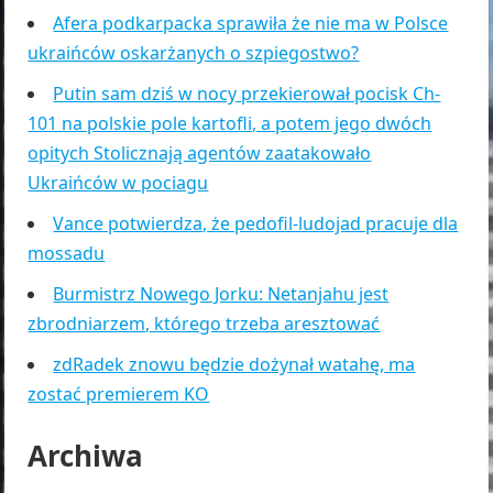
Afera podkarpacka sprawiła że nie ma w Polsce
ukraińców oskarżanych o szpiegostwo?
Putin sam dziś w nocy przekierował pocisk Ch-
101 na polskie pole kartofli, a potem jego dwóch
opitych Stolicznają agentów zaatakowało
Ukraińców w pociagu
Vance potwierdza, że pedofil-ludojad pracuje dla
mossadu
Burmistrz Nowego Jorku: Netanjahu jest
zbrodniarzem, którego trzeba aresztować
zdRadek znowu będzie dożynał watahę, ma
zostać premierem KO
Archiwa