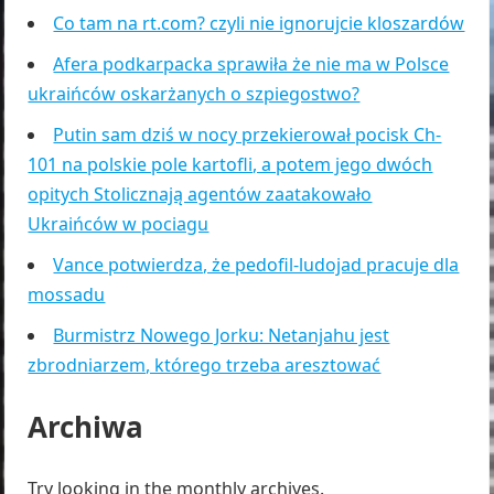
Co tam na rt.com? czyli nie ignorujcie kloszardów
Afera podkarpacka sprawiła że nie ma w Polsce
ukraińców oskarżanych o szpiegostwo?
Putin sam dziś w nocy przekierował pocisk Ch-
101 na polskie pole kartofli, a potem jego dwóch
opitych Stolicznają agentów zaatakowało
Ukraińców w pociagu
Vance potwierdza, że pedofil-ludojad pracuje dla
mossadu
Burmistrz Nowego Jorku: Netanjahu jest
zbrodniarzem, którego trzeba aresztować
Archiwa
Try looking in the monthly archives.