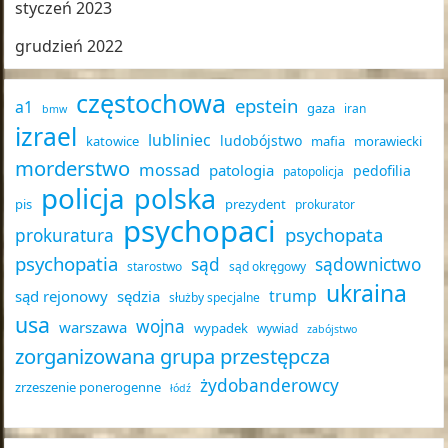
styczeń 2023
grudzień 2022
częstochowa
epstein
a1
gaza
iran
bmw
izrael
lubliniec
ludobójstwo
katowice
mafia
morawiecki
morderstwo
mossad
patologia
pedofilia
patopolicja
policja
polska
pis
prezydent
prokurator
psychopaci
psychopata
prokuratura
psychopatia
sąd
sądownictwo
starostwo
sąd okręgowy
ukraina
trump
sąd rejonowy
sędzia
służby specjalne
usa
wojna
warszawa
wypadek
wywiad
zabójstwo
zorganizowana grupa przestępcza
żydobanderowcy
zrzeszenie ponerogenne
łódź