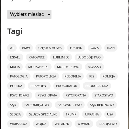
Archiwa
Tagi
A1
BMW
CZĘSTOCHOWA
EPSTEIN
GAZA
IRAN
IZRAEL
KATOWICE
LUBLINIEC
LUDOBÓJSTWO
MAFIA
MORAWIECKI
MORDERSTWO
MOSSAD
PATOLOGIA
PATOPOLICJA
PEDOFILIA
PIS
POLICJA
POLSKA
PREZYDENT
PROKURATOR
PROKURATURA
PSYCHOPACI
PSYCHOPATA
PSYCHOPATIA
STAROSTWO
SĄD
SĄD OKRĘGOWY
SĄDOWNICTWO
SĄD REJONOWY
SĘDZIA
SŁUŻBY SPECJALNE
TRUMP
UKRAINA
USA
WARSZAWA
WOJNA
WYPADEK
WYWIAD
ZABÓJSTWO