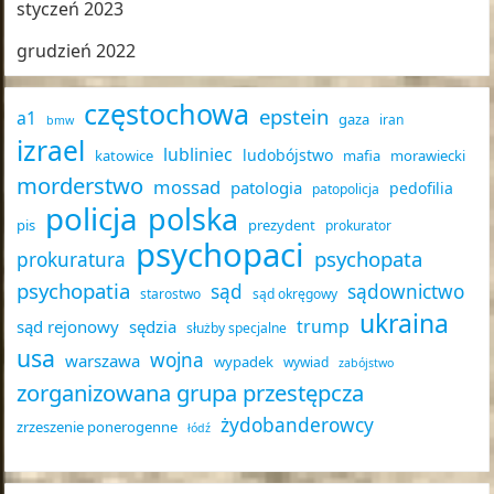
styczeń 2023
grudzień 2022
częstochowa
epstein
a1
gaza
iran
bmw
izrael
lubliniec
ludobójstwo
katowice
mafia
morawiecki
morderstwo
mossad
patologia
pedofilia
patopolicja
policja
polska
pis
prezydent
prokurator
psychopaci
psychopata
prokuratura
psychopatia
sąd
sądownictwo
starostwo
sąd okręgowy
ukraina
trump
sąd rejonowy
sędzia
służby specjalne
usa
wojna
warszawa
wypadek
wywiad
zabójstwo
zorganizowana grupa przestępcza
żydobanderowcy
zrzeszenie ponerogenne
łódź