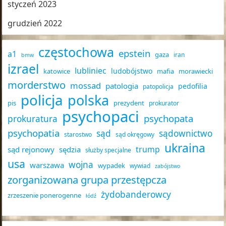
styczeń 2023
grudzień 2022
częstochowa
epstein
a1
gaza
iran
bmw
izrael
lubliniec
ludobójstwo
katowice
mafia
morawiecki
morderstwo
mossad
patologia
pedofilia
patopolicja
policja
polska
pis
prezydent
prokurator
psychopaci
psychopata
prokuratura
psychopatia
sąd
sądownictwo
starostwo
sąd okręgowy
ukraina
trump
sąd rejonowy
sędzia
służby specjalne
usa
wojna
warszawa
wypadek
wywiad
zabójstwo
zorganizowana grupa przestępcza
żydobanderowcy
zrzeszenie ponerogenne
łódź