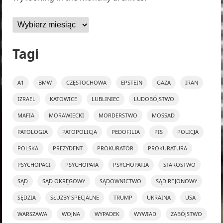
Archiwa
Tagi
A1
BMW
CZĘSTOCHOWA
EPSTEIN
GAZA
IRAN
IZRAEL
KATOWICE
LUBLINIEC
LUDOBÓJSTWO
MAFIA
MORAWIECKI
MORDERSTWO
MOSSAD
PATOLOGIA
PATOPOLICJA
PEDOFILIA
PIS
POLICJA
POLSKA
PREZYDENT
PROKURATOR
PROKURATURA
PSYCHOPACI
PSYCHOPATA
PSYCHOPATIA
STAROSTWO
SĄD
SĄD OKRĘGOWY
SĄDOWNICTWO
SĄD REJONOWY
SĘDZIA
SŁUŻBY SPECJALNE
TRUMP
UKRAINA
USA
WARSZAWA
WOJNA
WYPADEK
WYWIAD
ZABÓJSTWO