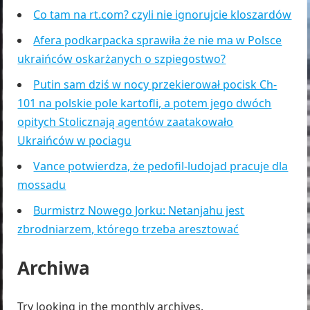
Co tam na rt.com? czyli nie ignorujcie kloszardów
Afera podkarpacka sprawiła że nie ma w Polsce
ukraińców oskarżanych o szpiegostwo?
Putin sam dziś w nocy przekierował pocisk Ch-
101 na polskie pole kartofli, a potem jego dwóch
opitych Stolicznają agentów zaatakowało
Ukraińców w pociagu
Vance potwierdza, że pedofil-ludojad pracuje dla
mossadu
Burmistrz Nowego Jorku: Netanjahu jest
zbrodniarzem, którego trzeba aresztować
Archiwa
Try looking in the monthly archives.