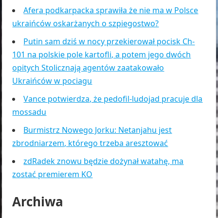
Afera podkarpacka sprawiła że nie ma w Polsce
ukraińców oskarżanych o szpiegostwo?
Putin sam dziś w nocy przekierował pocisk Ch-
101 na polskie pole kartofli, a potem jego dwóch
opitych Stolicznają agentów zaatakowało
Ukraińców w pociagu
Vance potwierdza, że pedofil-ludojad pracuje dla
mossadu
Burmistrz Nowego Jorku: Netanjahu jest
zbrodniarzem, którego trzeba aresztować
zdRadek znowu będzie dożynał watahę, ma
zostać premierem KO
Archiwa