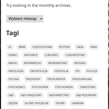
Try looking in the monthly archives.
Archiwa
Tagi
A1
BMW
CZĘSTOCHOWA
EPSTEIN
GAZA
IRAN
IZRAEL
KATOWICE
LUBLINIEC
LUDOBÓJSTWO
MAFIA
MORAWIECKI
MORDERSTWO
MOSSAD
PATOLOGIA
PATOPOLICJA
PEDOFILIA
PIS
POLICJA
POLSKA
PREZYDENT
PROKURATOR
PROKURATURA
PSYCHOPACI
PSYCHOPATA
PSYCHOPATIA
STAROSTWO
SĄD
SĄD OKRĘGOWY
SĄDOWNICTWO
SĄD REJONOWY
SĘDZIA
SŁUŻBY SPECJALNE
TRUMP
UKRAINA