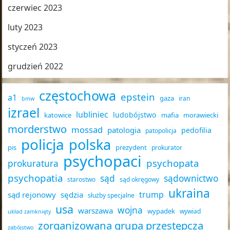
czerwiec 2023
luty 2023
styczeń 2023
grudzień 2022
częstochowa
epstein
a1
gaza
iran
bmw
izrael
lubliniec
ludobójstwo
katowice
mafia
morawiecki
morderstwo
mossad
patologia
pedofilia
patopolicja
policja
polska
pis
prezydent
prokurator
psychopaci
psychopata
prokuratura
psychopatia
sąd
sądownictwo
starostwo
sąd okręgowy
ukraina
trump
sąd rejonowy
sędzia
służby specjalne
usa
wojna
warszawa
wypadek
wywiad
układ zamknięty
zorganizowana grupa przestępcza
zabójstwo