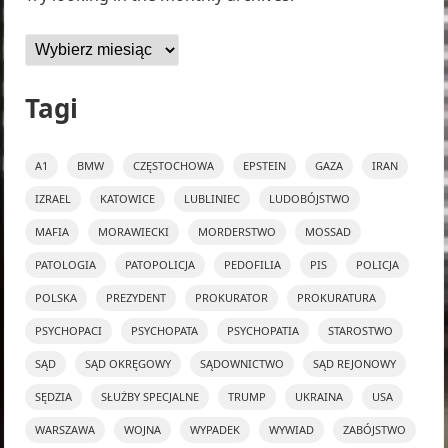
Archiwa
Tagi
A1
BMW
CZĘSTOCHOWA
EPSTEIN
GAZA
IRAN
IZRAEL
KATOWICE
LUBLINIEC
LUDOBÓJSTWO
MAFIA
MORAWIECKI
MORDERSTWO
MOSSAD
PATOLOGIA
PATOPOLICJA
PEDOFILIA
PIS
POLICJA
POLSKA
PREZYDENT
PROKURATOR
PROKURATURA
PSYCHOPACI
PSYCHOPATA
PSYCHOPATIA
STAROSTWO
SĄD
SĄD OKRĘGOWY
SĄDOWNICTWO
SĄD REJONOWY
SĘDZIA
SŁUŻBY SPECJALNE
TRUMP
UKRAINA
USA
WARSZAWA
WOJNA
WYPADEK
WYWIAD
ZABÓJSTWO