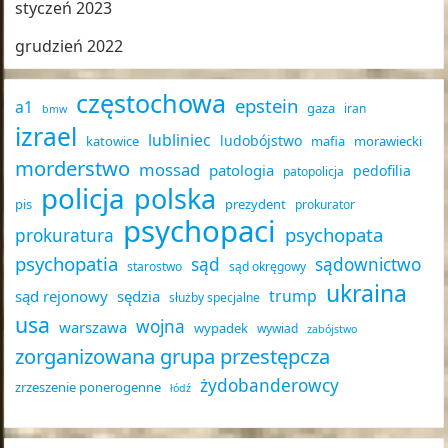
styczeń 2023
grudzień 2022
częstochowa
epstein
a1
gaza
iran
bmw
izrael
lubliniec
ludobójstwo
katowice
mafia
morawiecki
morderstwo
mossad
patologia
pedofilia
patopolicja
policja
polska
pis
prezydent
prokurator
psychopaci
psychopata
prokuratura
psychopatia
sąd
sądownictwo
starostwo
sąd okręgowy
ukraina
trump
sąd rejonowy
sędzia
służby specjalne
usa
wojna
warszawa
wypadek
wywiad
zabójstwo
zorganizowana grupa przestępcza
żydobanderowcy
zrzeszenie ponerogenne
łódź