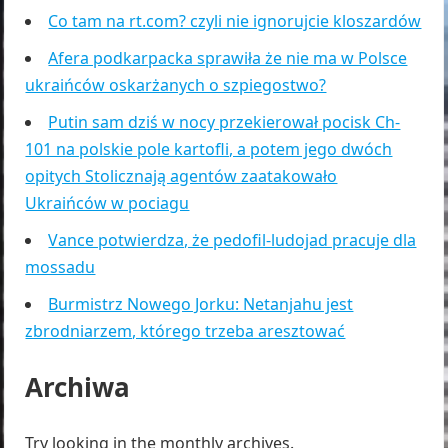
Co tam na rt.com? czyli nie ignorujcie kloszardów
Afera podkarpacka sprawiła że nie ma w Polsce
ukraińców oskarżanych o szpiegostwo?
Putin sam dziś w nocy przekierował pocisk Ch-
101 na polskie pole kartofli, a potem jego dwóch
opitych Stolicznają agentów zaatakowało
Ukraińców w pociagu
Vance potwierdza, że pedofil-ludojad pracuje dla
mossadu
Burmistrz Nowego Jorku: Netanjahu jest
zbrodniarzem, którego trzeba aresztować
Archiwa
Try looking in the monthly archives.