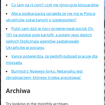
Co tam na rt.com? czyli nie ignorujcie kloszardów
Afera podkarpacka sprawiła że nie ma w Polsce
ukraińców oskarżanych o szpiegostwo?
Putin sam dziś w nocy przekierował pocisk Ch-
101 na polskie pole kartofli, a potem jego dwóch
opitych Stolicznają agentów zaatakowało
Ukraińców w pociagu
Vance potwierdza, że pedofil-ludojad pracuje dla
mossadu
Burmistrz Nowego Jorku: Netanjahu jest
zbrodniarzem, którego trzeba aresztować
Archiwa
Try looking in the monthly archives.