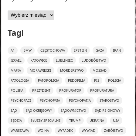
Archiwa
Tagi
A1
BMW
CZĘSTOCHOWA
EPSTEIN
GAZA
IRAN
IZRAEL
KATOWICE
LUBLINIEC
LUDOBÓJSTWO
MAFIA
MORAWIECKI
MORDERSTWO
MOSSAD
PATOLOGIA
PATOPOLICJA
PEDOFILIA
PIS
POLICJA
POLSKA
PREZYDENT
PROKURATOR
PROKURATURA
PSYCHOPACI
PSYCHOPATA
PSYCHOPATIA
STAROSTWO
SĄD
SĄD OKRĘGOWY
SĄDOWNICTWO
SĄD REJONOWY
SĘDZIA
SŁUŻBY SPECJALNE
TRUMP
UKRAINA
USA
WARSZAWA
WOJNA
WYPADEK
WYWIAD
ZABÓJSTWO