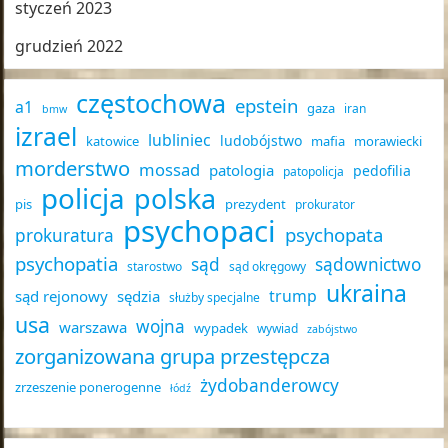
styczeń 2023
grudzień 2022
częstochowa
epstein
a1
gaza
iran
bmw
izrael
lubliniec
ludobójstwo
katowice
mafia
morawiecki
morderstwo
mossad
patologia
pedofilia
patopolicja
policja
polska
pis
prezydent
prokurator
psychopaci
psychopata
prokuratura
psychopatia
sąd
sądownictwo
starostwo
sąd okręgowy
ukraina
trump
sąd rejonowy
sędzia
służby specjalne
usa
wojna
warszawa
wypadek
wywiad
zabójstwo
zorganizowana grupa przestępcza
żydobanderowcy
zrzeszenie ponerogenne
łódź