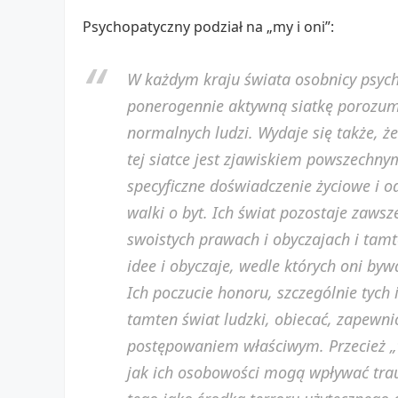
Psychopatyczny podział na „my i oni”:
W każdym kraju świata osobnicy psych
ponerogennie aktywną siatkę porozumi
normalnych ludzi. Wydaje się także, ż
tej siatce jest zjawiskiem powszechn
specyficzne doświadczenie życiowe i 
walki o byt. Ich świat pozostaje zawsz
swoistych prawach i obyczajach i tam
idee i obyczaje, wedle których oni byw
Ich poczucie honoru, szczególnie tych
tamten świat ludzki, obiecać, zapewnić
postępowaniem właściwym. Przecież „ta
jak ich osobowości mogą wpływać tra