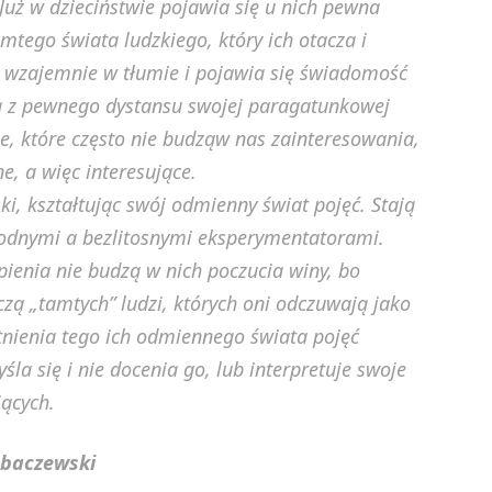
uż w dzieciństwie pojawia się u nich pewna
tego świata ludzkiego, który ich otacza i
 wzajemnie w tłumie i pojawia się świadomość
ą z pewnego dystansu swojej paragatunkowej
e, które często nie budząw nas zainteresowania,
, a więc interesujące.
i, kształtując swój odmienny świat pojęć. Stają
godnymi a bezlitosnymi eksperymentatorami.
ienia nie budzą w nich poczucia winy, bo
czą „tamtych” ludzi, których oni odczuwają jako
tnienia tego ich odmiennego świata pojęć
la się i nie docenia go, lub interpretuje swoje
jących.
obaczewski