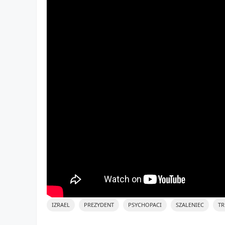
IZRAEL
PREZYDENT
PSYCHOPACI
SZALENIEC
T