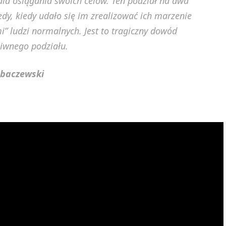
dla osiągania swoich celów. Ten podział na dwa
tedy, kiedy udało się im zrealizować ich marzenie
” ludzi normalnych. Jest to tragiczny dowód
iwnego podziału.
obaczewski