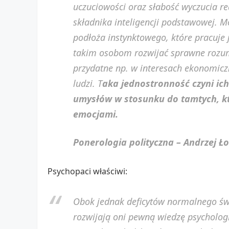
uczuciowości oraz słabość wyczucia rea
składnika inteligencji podstawowej. M
podłoża instynktowego, które pracuje 
takim osobom rozwijać sprawne rozum
przydatne np. w interesach ekonomicz
ludzi. T
aka jednostronność czyni ic
umysłów w stosunku do tamtych, któ
emocjami.
Ponerologia polityczna – Andrzej Ł
Psychopaci właściwi:
Obok jednak deficytów normalnego św
rozwijają oni pewną wiedzę psychologi