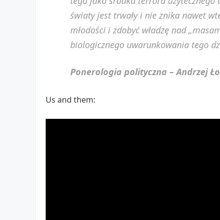
tego jako środka terroru użytecznego 
światy jest trwały i nie znika nawet w
młodości i zdobyć władzę nad „masami
biologicznego uwarunkowania tego dz
Ponerologia polityczna – Andrzej Ł
Us and them: