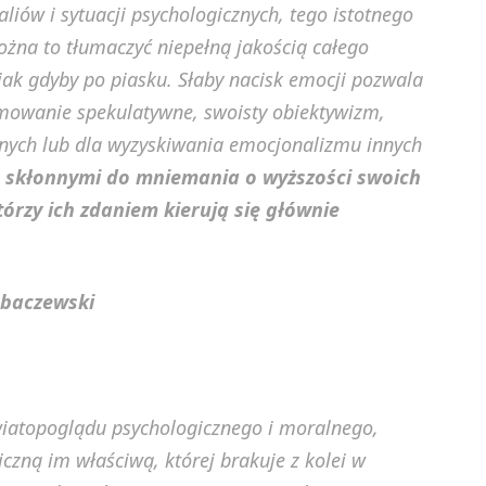
liów i sytuacji psychologicznych, tego istotnego
ożna to tłumaczyć niepełną jakością całego
jak gdyby po piasku. Słaby nacisk emocji pozwala
owanie spekulatywne, swoisty obiektywizm,
nych lub dla wyzyskiwania emocjonalizmu innych
h skłonnymi do mniemania o wyższości swoich
rzy ich zdaniem kierują się głównie
obaczewski
iatopoglądu psychologicznego i moralnego,
czną im właściwą, której brakuje z kolei w