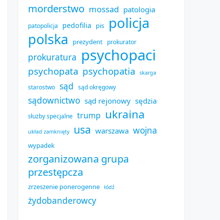
morderstwo
mossad
patologia
policja
pedofilia
pis
patopolicja
polska
prezydent
prokurator
psychopaci
prokuratura
psychopata
psychopatia
skarga
sąd
starostwo
sąd okręgowy
sądownictwo
sąd rejonowy
sędzia
ukraina
trump
służby specjalne
usa
wojna
warszawa
układ zamknięty
wypadek
zorganizowana grupa
przestępcza
zrzeszenie ponerogenne
łódź
żydobanderowcy