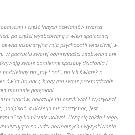
opatyczni i część innych dewiantów tworzą
eń, po części wyobcowaną z więzi społecznej
e pewna inspiracyjna rola psychopatii właściwej w
ym. W poczuciu swojej odmienności zdobywają oni
odkrywają swoje odmienne sposoby działania i
e podzielony na „my i oni”, na ich światek o
ten świat im obcy, który ma swoje przemądrzałe
ają moralnie potępiani.
 inspiratorów, nakazuje im oszukiwać i wyszydzać
, podpisać, a niczego nie dotrzymać, jest
mci” są komicznie naiwni. Uczą się także i tego,
umatyzująco na ludzi normalnych i wyzyskiwania