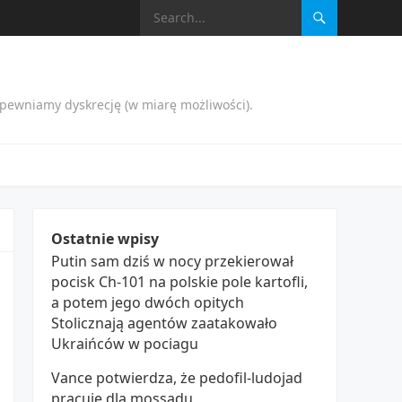
apewniamy dyskrecję (w miarę możliwości).
Ostatnie wpisy
Putin sam dziś w nocy przekierował
pocisk Ch-101 na polskie pole kartofli,
a potem jego dwóch opitych
Stolicznają agentów zaatakowało
Ukraińców w pociagu
Vance potwierdza, że pedofil-ludojad
pracuje dla mossadu