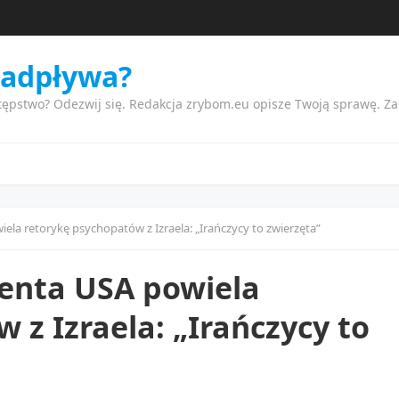
nadpływa?
tępstwo? Odezwij się. Redakcja zrybom.eu opisze Twoją sprawę. Z
iela retorykę psychopatów z Izraela: „Irańczycy to zwierzęta”
denta USA powiela
 z Izraela: „Irańczycy to