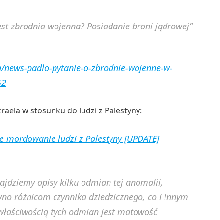
jest zbrodnia wojenna? Posiadanie broni jądrowej”
ca/news-padlo-pytanie-o-zbrodnie-wojenne-w-
52
raela w stosunku do ludzi z Palestyny:
we mordowanie ludzi z Palestyny [UPDATE]
najdziemy opisy kilku odmian tej anomalii,
wno różnicom czynnika dziedzicznego, co i innym
łaściwością tych odmian jest matowość