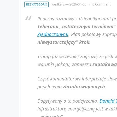
wędkarz
—
2026-04-06
0 Comment
BEZ KATEGORII
Podczas rozmowy z dziennikarzami pre
Teheranu „ostatecznym terminem” 
Zjednoczonymi
. Plan pokojowy zapro
niewystarczający” krok
.
Trump już wcześniej zagroził, że jeśli
warunki pokoju, zamierza
zaatakować
Część komentatorów interpretuje sło
popełnienia
zbrodni wojennych
.
Dopytywany o te podejrzenia,
Donald 
infrastrukturę energetyczną jest w t
„zwierzęta”.