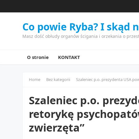
Co powie Ryba? I skąd 
Masz dość obłudy organów ścigania i orzekania o przes
O stronie
KONTAKT
Home
Bez kategorii
Szaleniec p.o. prezydenta USA pow
Szaleniec p.o. prezy
retorykę psychopatów
zwierzęta”