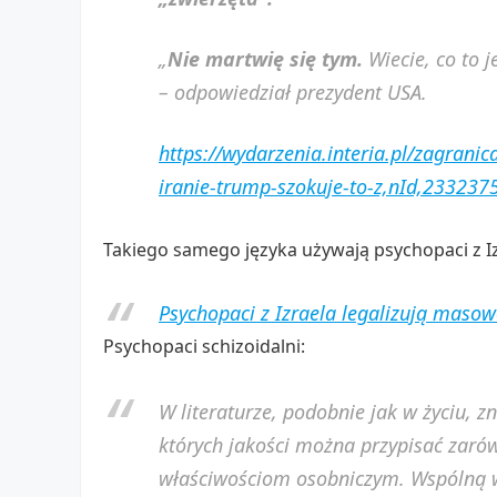
„
Nie martwię się tym.
Wiecie, co to 
– odpowiedział prezydent USA.
https://wydarzenia.interia.pl/zagrani
iranie-trump-szokuje-to-z,nId,233237
Takiego samego języka używają psychopaci z Iz
Psychopaci z Izraela legalizują maso
Psychopaci schizoidalni:
W literaturze, podobnie jak w życiu, z
których jakości można przypisać zaró
właściwościom osobniczym. Wspólną w