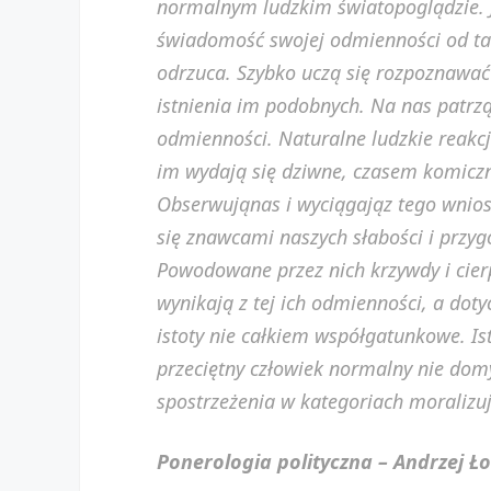
normalnym ludzkim światopoglądzie. J
świadomość swojej odmienności od tam
odrzuca. Szybko uczą się rozpoznawać
istnienia im podobnych. Na nas patrz
odmienności. Naturalne ludzkie reakcj
im wydają się dziwne, czasem komiczne
Obserwująnas i wyciągająz tego wniosk
się znawcami naszych słabości i przy
Powodowane przez nich krzywdy i cierp
wynikają z tej ich odmienności, a doty
istoty nie całkiem współgatunkowe. Is
przeciętny człowiek normalny nie domyś
spostrzeżenia w kategoriach moralizu
Ponerologia polityczna – Andrzej Ł