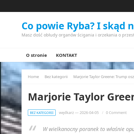
Co powie Ryba? I skąd 
Masz dość obłudy organów ścigania i orzekania o przes
O stronie
KONTAKT
Home
Bez kategorii
Marjorie Taylor Greene: Trump osz
Marjorie Taylor Gree
wędkarz
—
2026-04-05
0 Comment
BEZ KATEGORII
W wielkanocny poranek to właśnie opu