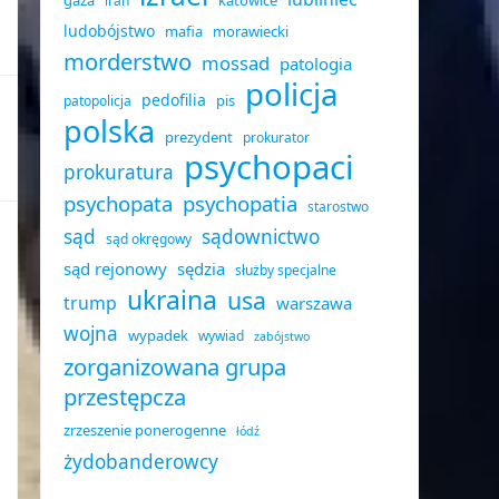
gaza
katowice
iran
ludobójstwo
mafia
morawiecki
morderstwo
mossad
patologia
policja
pedofilia
pis
patopolicja
polska
prezydent
prokurator
psychopaci
prokuratura
psychopata
psychopatia
starostwo
sąd
sądownictwo
sąd okręgowy
sąd rejonowy
sędzia
służby specjalne
ukraina
usa
trump
warszawa
wojna
wypadek
wywiad
zabójstwo
zorganizowana grupa
przestępcza
zrzeszenie ponerogenne
łódź
żydobanderowcy