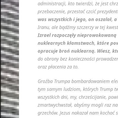
administracji, kto twierdzi, że jest c
przebaczenie, przestać czcić prezyden
was wszystkich i jego, on oszalał, 
Iranu, ale bądźmy szczerzy w tej kwes
Izrael rozpoczęły nieprowokowaną 
nuklearnych kłamstwach, które powt
opracuje broń nuklearną. Wiesz, kt
do obrony bez konieczności prowadzeni
oraz płacenia za to.
Groźba Trumpa bombardowaniem elekt
tym samym ludziom, których Trump twie
wszystkich dni, my, chrześcijanie, po
zmartwychwstał, abyśmy mogli raz na
grzechów. Jezus nakazał nam kochać 