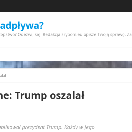
nadpływa?
tępstwo? Odezwij się. Redakcja zrybom.eu opisze Twoją sprawę. Z
alał
ne: Trump oszalał
blikował prezydent Trump. Każdy w jego