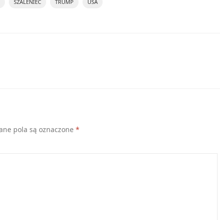
SZALENIEC
TRUMP
USA
ne pola są oznaczone
*