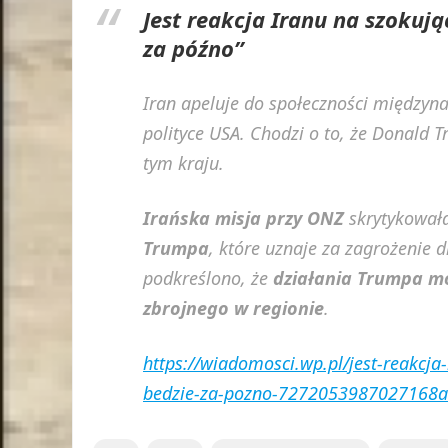
Jest reakcja Iranu na szokuj
za późno”
Iran apeluje do społeczności międzyn
polityce USA. Chodzi o to, że Donald 
tym kraju.
Irańska misja przy ONZ
skrytykował
Trumpa
, które uznaje za zagrożenie d
podkreślono, że
działania Trumpa mo
zbrojnego w regionie
.
https://wiadomosci.wp.pl/jest-reakcj
bedzie-za-pozno-7272053987027168a