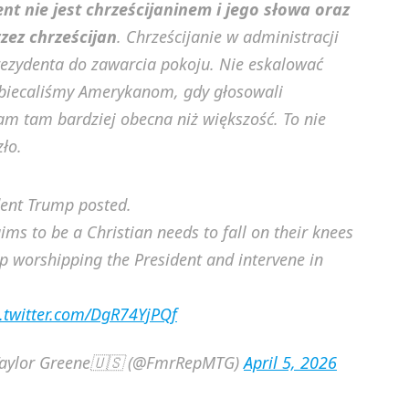
nt nie jest chrześcijaninem i jego słowa oraz
zez chrześcijan
. Chrześcijanie w administracji
ezydenta do zawarcia pokoju. Nie eskalować
o obiecaliśmy Amerykanom, gdy głosowali
m tam bardziej obecna niż większość. To nie
zło.
dent Trump posted.
ims to be a Christian needs to fall on their knees
 worshipping the President and intervene in
c.twitter.com/DgR74YjPQf
aylor Greene🇺🇸 (@FmrRepMTG)
April 5, 2026