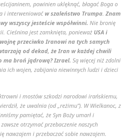
hrześcijaninem, powinien uklęknąć, błagać Boga o
ta i interweniować
w szaleństwo Trumpa
.
Znam
a wy wszyscy jesteście współwinni.
Nie bronię
tii. Cieśnina jest zamknięta, ponieważ
USA i
wojnę przeciwko Iranowi na tych samych
arzają od dekad, że Iran w każdej chwili
o ma broń jądrową? Izrael.
Są więcej niż zdolni
a ich wojen, zabijania niewinnych ludzi i dzieci
rowni i mostów szkodzi narodowi irańskiemu,
rdził, że uwalnia (od „reżimu”). W Wielkanoc, z
winniśmy pamiętać, że Syn Boży umarł i
 zawsze otrzymać przebaczenie naszych
się nawzajem i przebaczać sobie nawzajem.