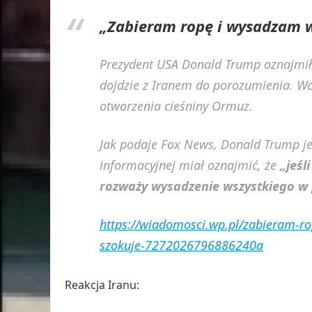
„Zabieram ropę i wysadzam w
Prezydent USA Donald Trump oznajmił, 
dojdzie z Iranem do porozumienia. Wc
otworzenia cieśniny Ormuz.
Jak podaje Fox News, Donald Trump je
informacyjnej miał oznajmić, że
„jeśl
rozważy wysadzenie wszystkiego w p
https://wiadomosci.wp.pl/zabieram-r
szokuje-7272026796886240a
Reakcja Iranu: