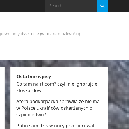
apewniamy dyskrecję (w miarę możliwości).
Ostatnie wpisy
Co tam na rt.com? czyli nie ignorujcie
kloszardów
Afera podkarpacka sprawiła że nie ma
w Polsce ukraińców oskarżanych o
szpiegostwo?
Putin sam dziś w nocy przekierował