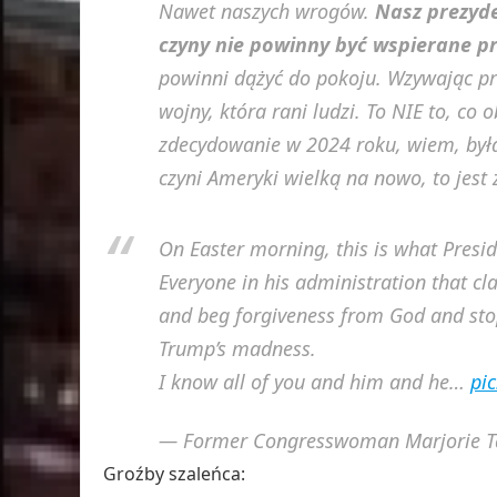
Nawet naszych wrogów.
Nasz prezyde
czyny nie powinny być wspierane pr
powinni dążyć do pokoju. Wzywając pr
wojny, która rani ludzi. To NIE to, c
zdecydowanie w 2024 roku, wiem, była
czyni Ameryki wielką na nowo, to jest 
On Easter morning, this is what Presi
Everyone in his administration that cla
and beg forgiveness from God and stop
Trump’s madness.
I know all of you and him and he…
pi
— Former Congresswoman Marjorie T
Groźby szaleńca: