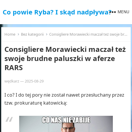
Co powie Ryba? I skąd nadpływa?
MENU
Home
Bez kategorii
Consigliere Morawiecki maczał też swoje brudne paluszki w aferze RARS
Consigliere Morawiecki maczał też
swoje brudne paluszki w aferze
RARS
wędkarz
—
2025-08-29
I co? I do tej pory nie został nawet przesłuchany przez
tzw. prokuraturę katowicką: