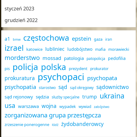
styczeń 2023
grudzień 2022
częstochowa
epstein
a1
gaza
iran
bmw
izrael
lubliniec
ludobójstwo
katowice
mafia
morawiecki
morderstwo
mossad
patologia
pedofilia
patopolicja
policja
polska
pis
prezydent
prokurator
psychopaci
psychopata
prokuratura
psychopatia
sąd
sądownictwo
starostwo
sąd okręgowy
ukraina
trump
sąd rejonowy
sędzia
służby specjalne
usa
wojna
warszawa
wypadek
wywiad
zabójstwo
zorganizowana grupa przestępcza
żydobanderowcy
zrzeszenie ponerogenne
łódź