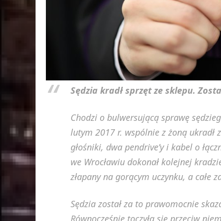
Sędzia kradł sprzęt ze sklepu. Zos
Chodzi o bulwersującą sprawę sędzieg
lutym 2017 r. wspólnie z żoną ukradł
głośniki, dwa pendrive’y i kabel o łącz
we Wrocławiu dokonał kolejnej kradzie
złapany na gorącym uczynku, a całe z
Sędzia został za to prawomocnie skaza
Równocześnie toczyła się przeciw niem