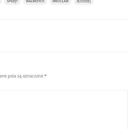
SPRZĘT
WAŁBRZYCH
WROCŁAW
ZŁODZIEJ
ne pola są oznaczone
*