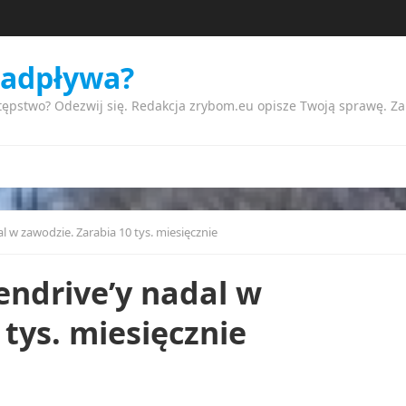
nadpływa?
tępstwo? Odezwij się. Redakcja zrybom.eu opisze Twoją sprawę. Z
al w zawodzie. Zarabia 10 tys. miesięcznie
pendrive’y nadal w
 tys. miesięcznie