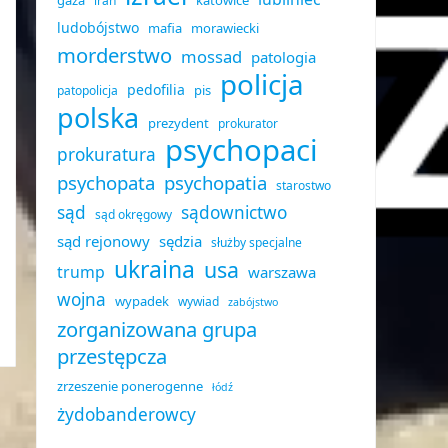
gaza
katowice
iran
ludobójstwo
mafia
morawiecki
morderstwo
mossad
patologia
policja
pedofilia
pis
patopolicja
polska
prezydent
prokurator
psychopaci
prokuratura
psychopata
psychopatia
starostwo
sąd
sądownictwo
sąd okręgowy
sąd rejonowy
sędzia
służby specjalne
ukraina
usa
trump
warszawa
wojna
wypadek
wywiad
zabójstwo
zorganizowana grupa
przestępcza
zrzeszenie ponerogenne
łódź
żydobanderowcy