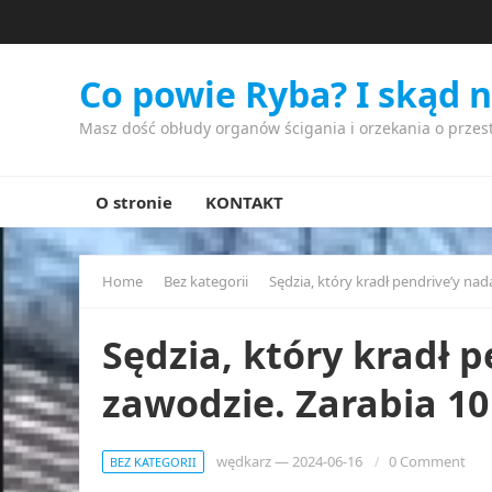
Co powie Ryba? I skąd 
Masz dość obłudy organów ścigania i orzekania o przes
O stronie
KONTAKT
Home
Bez kategorii
Sędzia, który kradł pendrive’y nad
Sędzia, który kradł 
zawodzie. Zarabia 10
wędkarz
—
2024-06-16
0 Comment
BEZ KATEGORII