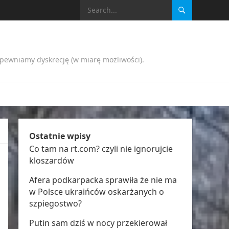
apewniamy dyskrecję (w miarę możliwości).
Ostatnie wpisy
Co tam na rt.com? czyli nie ignorujcie
kloszardów
Afera podkarpacka sprawiła że nie ma
w Polsce ukraińców oskarżanych o
szpiegostwo?
Putin sam dziś w nocy przekierował