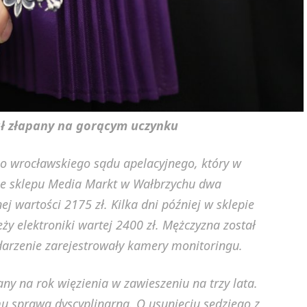
tał złapany na gorącym uczynku
o wrocławskiego sądu apelacyjnego, który w
 ze sklepu Media Markt w Wałbrzychu dwa
nej wartości 2175 zł. Kilka dni później w sklepie
ży elektroniki wartej 2400 zł. Mężczyzna został
darzenie zarejestrowały kamery monitoringu.
ny na rok więzienia w zawieszeniu na trzy lata.
u sprawa dyscyplinarna. O usunięciu sędziego z