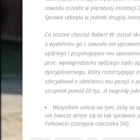
zawodu orzekła w pierwszej instancji
Sprawa utknęła w jednak drugiej instan
Co istotne chociaż Robert W. został 
o wydaleniu go z zawodu nie uprawomo
sędziego i przysługujące mu uposażen
proc. wynagrodzenia sędziego sądu ap
dyscyplinarnego, który rozstrzygając 
zdecydował o obniżeniu mu pensji o p
otrzymał ponad 20 tys. zł nagrody jub
Wszystkim zależy na tym, żeby ta s
nie zawsze dzieje się to tak sprawnie 
Falkowski (zastępca rzecznika SN).