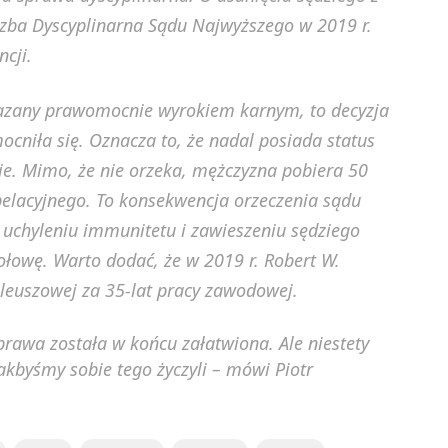
 Izba Dyscyplinarna Sądu Najwyższego w 2019 r.
cji.
skazany prawomocnie wyrokiem karnym, to decyzja
cniła się. Oznacza to, że nadal posiada status
ie. Mimo, że nie orzeka, mężczyzna pobiera 50
elacyjnego. To konsekwencja orzeczenia sądu
o uchyleniu immunitetu i zawieszeniu sędziego
ołowę. Warto dodać, że w 2019 r. Robert W.
ileuszowej za 35-lat pracy zawodowej.
prawa została w końcu załatwiona. Ale niestety
jakbyśmy sobie tego życzyli – mówi Piotr