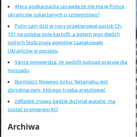
Afera podkarpacka sprawiła że nie ma w Polsce
ukraińców oskarżanych o szpiegostwo?
Putin sam dziś w nocy przekierował pocisk Ch-
101 na polskie pole kartofli, a potem jego dwóch
opitych Stolicznają agentów zaatakowało
Ukraińców w pociagu
Vance potwierdza, że pedofil-ludojad pracuje dla
mossadu
Burmistrz Nowego Jorku: Netanjahu jest
zbrodniarzem, którego trzeba aresztować
zdRadek znowu będzie dożynał watahę, ma
zostać premierem KO
Archiwa