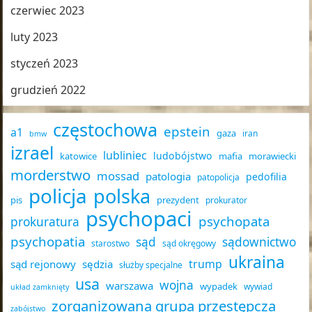
czerwiec 2023
luty 2023
styczeń 2023
grudzień 2022
częstochowa
epstein
a1
gaza
iran
bmw
izrael
lubliniec
ludobójstwo
katowice
mafia
morawiecki
morderstwo
mossad
patologia
pedofilia
patopolicja
policja
polska
pis
prezydent
prokurator
psychopaci
psychopata
prokuratura
psychopatia
sąd
sądownictwo
starostwo
sąd okręgowy
ukraina
trump
sąd rejonowy
sędzia
służby specjalne
usa
wojna
warszawa
wypadek
wywiad
układ zamknięty
zorganizowana grupa przestępcza
zabójstwo