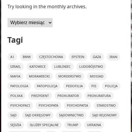
Try looking in the monthly archives.
Archiwa
Tagi
A1
BMW
CZĘSTOCHOWA
EPSTEIN
GAZA
IRAN
IZRAEL
KATOWICE
LUBLINIEC
LUDOBÓJSTWO
MAFIA
MORAWIECKI
MORDERSTWO
MOSSAD
PATOLOGIA
PATOPOLICJA
PEDOFILIA
PIS
POLICJA
POLSKA
PREZYDENT
PROKURATOR
PROKURATURA
PSYCHOPACI
PSYCHOPATA
PSYCHOPATIA
STAROSTWO
SĄD
SĄD OKRĘGOWY
SĄDOWNICTWO
SĄD REJONOWY
SĘDZIA
SŁUŻBY SPECJALNE
TRUMP
UKRAINA