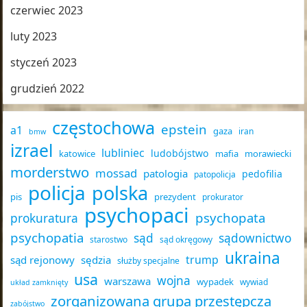
czerwiec 2023
luty 2023
styczeń 2023
grudzień 2022
częstochowa
epstein
a1
gaza
iran
bmw
izrael
lubliniec
ludobójstwo
katowice
mafia
morawiecki
morderstwo
mossad
patologia
pedofilia
patopolicja
policja
polska
pis
prezydent
prokurator
psychopaci
psychopata
prokuratura
psychopatia
sąd
sądownictwo
starostwo
sąd okręgowy
ukraina
trump
sąd rejonowy
sędzia
służby specjalne
usa
wojna
warszawa
wypadek
wywiad
układ zamknięty
zorganizowana grupa przestępcza
zabójstwo