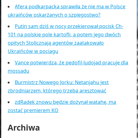
Afera podkarpacka sprawiła że nie ma w Polsce
ukraińców oskarżanych o szpiegostwo?
Putin sam dziś w nocy przekierował pocisk Ch-
101 na polskie pole kartofli, a potem jego dwóch
opitych Stolicznają agentów zaatakowało
Ukraińców w pociagu
Vance potwierdza, że pedofil-ludojad pracuje dla
mossadu
Burmistrz Nowego Jorku: Netanjahu jest
zbrodniarzem, którego trzeba aresztować
zdRadek znowu będzie dożynał watahę, ma
zostać premierem KO
Archiwa