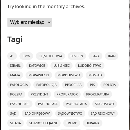
Try looking in the monthly archives.
Archiwa
Tagi
A1
BMW
CZĘSTOCHOWA
EPSTEIN
GAZA
IRAN
IZRAEL
KATOWICE
LUBLINIEC
LUDOBÓJSTWO
MAFIA
MORAWIECKI
MORDERSTWO
MOSSAD
PATOLOGIA
PATOPOLICJA
PEDOFILIA
PIS
POLICJA
POLSKA
PREZYDENT
PROKURATOR
PROKURATURA
PSYCHOPACI
PSYCHOPATA
PSYCHOPATIA
STAROSTWO
SĄD
SĄD OKRĘGOWY
SĄDOWNICTWO
SĄD REJONOWY
SĘDZIA
SŁUŻBY SPECJALNE
TRUMP
UKRAINA