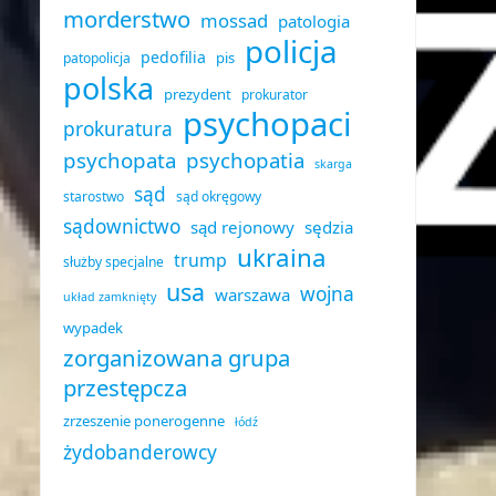
morderstwo
mossad
patologia
policja
pedofilia
pis
patopolicja
polska
prezydent
prokurator
psychopaci
prokuratura
psychopata
psychopatia
skarga
sąd
starostwo
sąd okręgowy
sądownictwo
sąd rejonowy
sędzia
ukraina
trump
służby specjalne
usa
wojna
warszawa
układ zamknięty
wypadek
zorganizowana grupa
przestępcza
zrzeszenie ponerogenne
łódź
żydobanderowcy