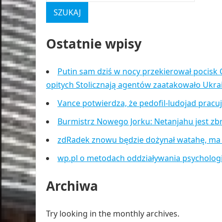
Ostatnie wpisy
Putin sam dziś w nocy przekierował pocisk 
opitych Stolicznają agentów zaatakowało Ukr
Vance potwierdza, że pedofil-ludojad pracu
Burmistrz Nowego Jorku: Netanjahu jest zb
zdRadek znowu będzie dożynał watahę, ma
wp.pl o metodach oddziaływania psycholog
Archiwa
Try looking in the monthly archives.