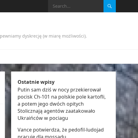
apewniamy dyskrecję (w miarę możliwości).
Ostatnie wpisy
Putin sam dziś w nocy przekierował
pocisk Ch-101 na polskie pole kartofli,
a potem jego dwóch opitych
Stolicznają agentów zaatakowało
Ukraińców w pociagu
Vance potwierdza, że pedofil-ludojad
pracuje dla mossadu