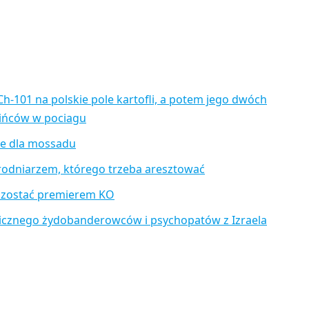
Ch-101 na polskie pole kartofli, a potem jego dwóch
aińców w pociagu
je dla mossadu
rodniarzem, którego trzeba aresztować
 zostać premierem KO
icznego żydobanderowców i psychopatów z Izraela