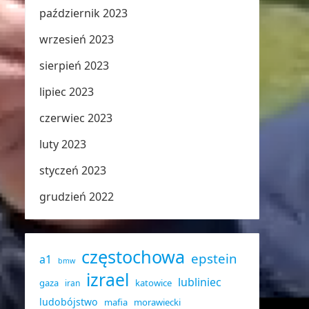
październik 2023
wrzesień 2023
sierpień 2023
lipiec 2023
czerwiec 2023
luty 2023
styczeń 2023
grudzień 2022
częstochowa
epstein
a1
bmw
izrael
lubliniec
gaza
katowice
iran
ludobójstwo
mafia
morawiecki