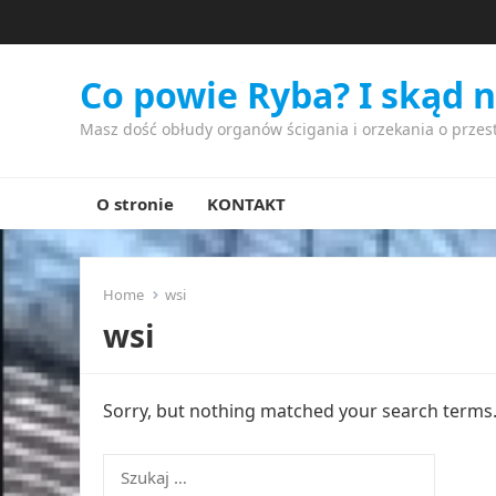
Co powie Ryba? I skąd 
Masz dość obłudy organów ścigania i orzekania o przes
O stronie
KONTAKT
Home
wsi
wsi
Sorry, but nothing matched your search terms. 
Szukaj: