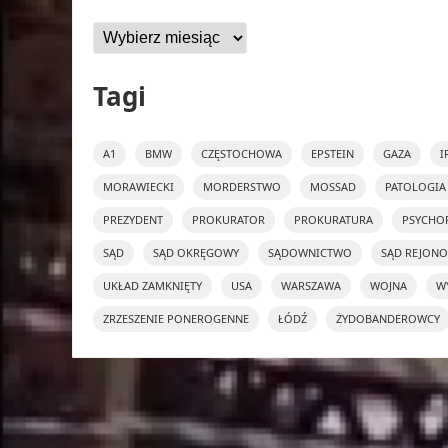
Archiwa
Tagi
A1
BMW
CZĘSTOCHOWA
EPSTEIN
GAZA
I
MORAWIECKI
MORDERSTWO
MOSSAD
PATOLOGIA
PREZYDENT
PROKURATOR
PROKURATURA
PSYCHO
SĄD
SĄD OKRĘGOWY
SĄDOWNICTWO
SĄD REJON
UKŁAD ZAMKNIĘTY
USA
WARSZAWA
WOJNA
W
ZRZESZENIE PONEROGENNE
ŁÓDŹ
ŻYDOBANDEROWCY