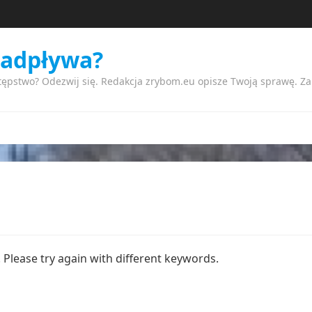
nadpływa?
tępstwo? Odezwij się. Redakcja zrybom.eu opisze Twoją sprawę. Z
Please try again with different keywords.