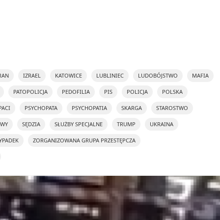
RAN
IZRAEL
KATOWICE
LUBLINIEC
LUDOBÓJSTWO
MAFIA
PATOPOLICJA
PEDOFILIA
PIS
POLICJA
POLSKA
PACI
PSYCHOPATA
PSYCHOPATIA
SKARGA
STAROSTWO
OWY
SĘDZIA
SŁUŻBY SPECJALNE
TRUMP
UKRAINA
YPADEK
ZORGANIZOWANA GRUPA PRZESTĘPCZA