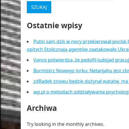
Ostatnie wpisy
Putin sam dziś w nocy przekierował pocisk 
opitych Stolicznają agentów zaatakowało Ukr
Vance potwierdza, że pedofil-ludojad pracu
Burmistrz Nowego Jorku: Netanjahu jest zb
zdRadek znowu będzie dożynał watahę, ma
wp.pl o metodach oddziaływania psycholog
Archiwa
Try looking in the monthly archives.