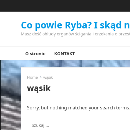
Co powie Ryba? I skąd 
Masz dość obłudy organów ścigania i orzekania o przes
O stronie
KONTAKT
Home
wąsik
wąsik
Sorry, but nothing matched your search terms. 
Szukaj: