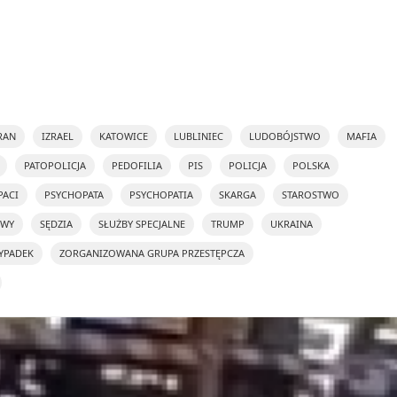
RAN
IZRAEL
KATOWICE
LUBLINIEC
LUDOBÓJSTWO
MAFIA
PATOPOLICJA
PEDOFILIA
PIS
POLICJA
POLSKA
PACI
PSYCHOPATA
PSYCHOPATIA
SKARGA
STAROSTWO
OWY
SĘDZIA
SŁUŻBY SPECJALNE
TRUMP
UKRAINA
YPADEK
ZORGANIZOWANA GRUPA PRZESTĘPCZA