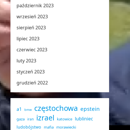
październik 2023
wrzesień 2023
sierpień 2023
lipiec 2023
czerwiec 2023
luty 2023
styczeń 2023
grudzień 2022
częstochowa
epstein
a1
bmw
izrael
lubliniec
gaza
katowice
iran
ludobójstwo
mafia
morawiecki