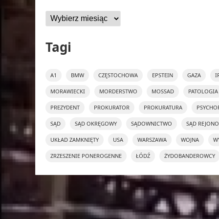
Archiwa
Tagi
A1
BMW
CZĘSTOCHOWA
EPSTEIN
GAZA
I
MORAWIECKI
MORDERSTWO
MOSSAD
PATOLOGIA
PREZYDENT
PROKURATOR
PROKURATURA
PSYCHO
SĄD
SĄD OKRĘGOWY
SĄDOWNICTWO
SĄD REJON
UKŁAD ZAMKNIĘTY
USA
WARSZAWA
WOJNA
W
ZRZESZENIE PONEROGENNE
ŁÓDŹ
ŻYDOBANDEROWCY