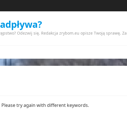
nadpływa?
tępstwo? Odezwij się. Redakcja zrybom.eu opisze Twoją sprawę. Z
Please try again with different keywords.