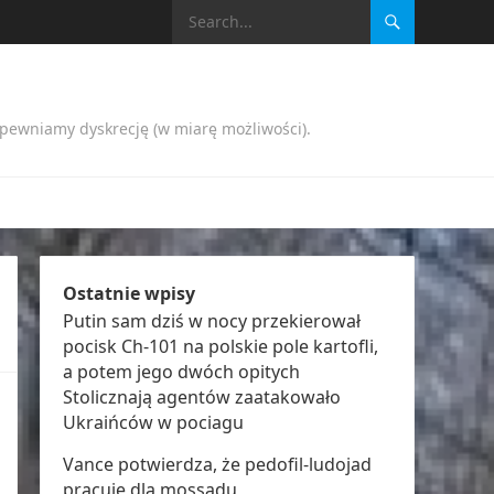
apewniamy dyskrecję (w miarę możliwości).
Ostatnie wpisy
Putin sam dziś w nocy przekierował
pocisk Ch-101 na polskie pole kartofli,
a potem jego dwóch opitych
Stolicznają agentów zaatakowało
Ukraińców w pociagu
Vance potwierdza, że pedofil-ludojad
pracuje dla mossadu