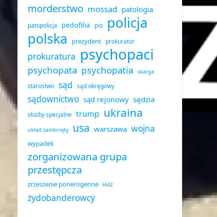
morderstwo
mossad
patologia
policja
pedofilia
pis
patopolicja
polska
prezydent
prokurator
psychopaci
prokuratura
psychopata
psychopatia
skarga
sąd
starostwo
sąd okręgowy
sądownictwo
sąd rejonowy
sędzia
ukraina
trump
służby specjalne
usa
wojna
warszawa
układ zamknięty
wypadek
zorganizowana grupa
przestępcza
zrzeszenie ponerogenne
łódź
żydobanderowcy