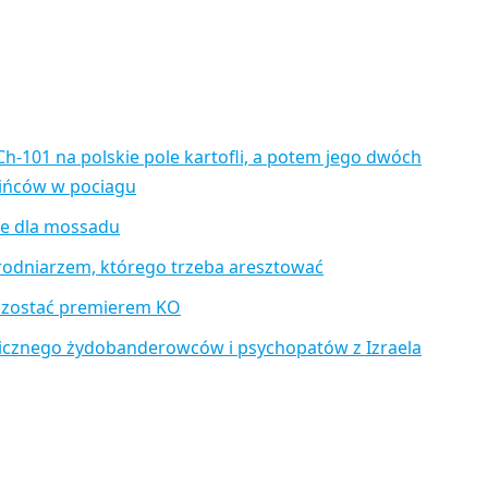
Ch-101 na polskie pole kartofli, a potem jego dwóch
aińców w pociagu
je dla mossadu
rodniarzem, którego trzeba aresztować
 zostać premierem KO
icznego żydobanderowców i psychopatów z Izraela