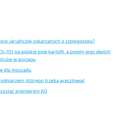
lsce ukraińców oskarżanych o szpiegostwo?
Ch-101 na polskie pole kartofli, a potem jego dwóch
aińców w pociagu
je dla mossadu
rodniarzem, którego trzeba aresztować
 zostać premierem KO