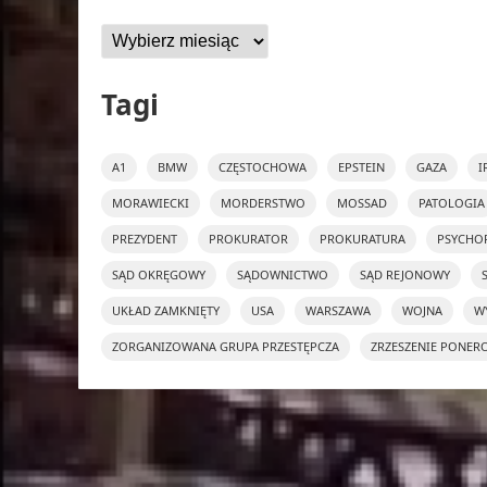
Archiwa
Tagi
A1
BMW
CZĘSTOCHOWA
EPSTEIN
GAZA
I
MORAWIECKI
MORDERSTWO
MOSSAD
PATOLOGIA
PREZYDENT
PROKURATOR
PROKURATURA
PSYCHO
SĄD OKRĘGOWY
SĄDOWNICTWO
SĄD REJONOWY
UKŁAD ZAMKNIĘTY
USA
WARSZAWA
WOJNA
W
ZORGANIZOWANA GRUPA PRZESTĘPCZA
ZRZESZENIE PONER