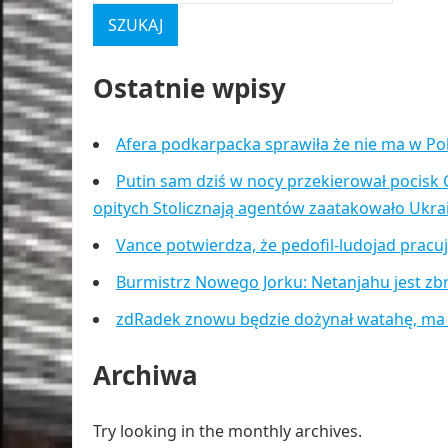
Ostatnie wpisy
Afera podkarpacka sprawiła że nie ma w Po
Putin sam dziś w nocy przekierował pocisk 
opitych Stolicznają agentów zaatakowało Ukr
Vance potwierdza, że pedofil-ludojad pracu
Burmistrz Nowego Jorku: Netanjahu jest zb
zdRadek znowu będzie dożynał watahę, ma
Archiwa
Try looking in the monthly archives.