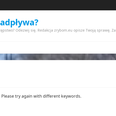
nadpływa?
tępstwo? Odezwij się. Redakcja zrybom.eu opisze Twoją sprawę. Z
Please try again with different keywords.