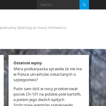
apewniamy dyskrecję (w miarę możliwości).
Ostatnie wpisy
Afera podkarpacka sprawiła że nie ma
w Polsce ukraińców oskarżanych o
szpiegostwo?
Putin sam dziś w nocy przekierował
pocisk Ch-101 na polskie pole kartofli,
a potem jego dwóch opitych
Stolicznają agentów zaatakowało