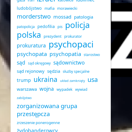
gaza
katowice
iran
ludobójstwo
mafia
morawiecki
morderstwo
mossad
patologia
policja
pedofilia
pis
patopolicja
polska
prezydent
prokurator
psychopaci
prokuratura
psychopata
psychopatia
starostwo
sąd
sądownictwo
sąd okręgowy
sąd rejonowy
sędzia
służby specjalne
ukraina
usa
trump
układ zamknięty
wojna
warszawa
wypadek
wywiad
zabójstwo
zorganizowana grupa
przestępcza
zrzeszenie ponerogenne
żydobanderowcy