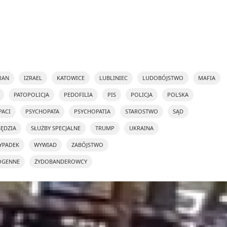
RAN
IZRAEL
KATOWICE
LUBLINIEC
LUDOBÓJSTWO
MAFIA
PATOPOLICJA
PEDOFILIA
PIS
POLICJA
POLSKA
PACI
PSYCHOPATA
PSYCHOPATIA
STAROSTWO
SĄD
SĘDZIA
SŁUŻBY SPECJALNE
TRUMP
UKRAINA
YPADEK
WYWIAD
ZABÓJSTWO
OGENNE
ŻYDOBANDEROWCY