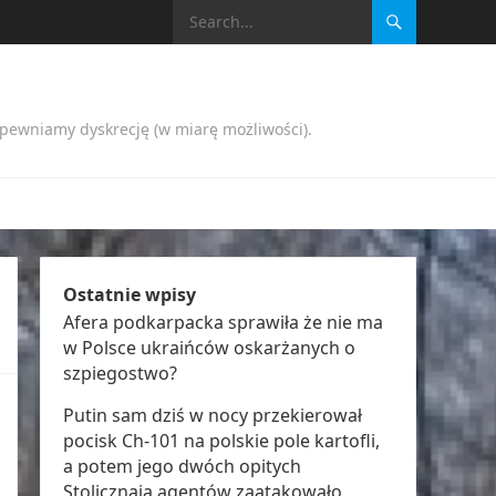
apewniamy dyskrecję (w miarę możliwości).
Ostatnie wpisy
Afera podkarpacka sprawiła że nie ma
w Polsce ukraińców oskarżanych o
szpiegostwo?
Putin sam dziś w nocy przekierował
pocisk Ch-101 na polskie pole kartofli,
a potem jego dwóch opitych
Stolicznają agentów zaatakowało