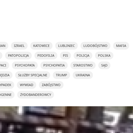
RAN
IZRAEL
KATOWICE
LUBLINIEC
LUDOBÓJSTWO
MAFIA
PATOPOLICJA
PEDOFILIA
PIS
POLICJA
POLSKA
PACI
PSYCHOPATA
PSYCHOPATIA
STAROSTWO
SĄD
SĘDZIA
SŁUŻBY SPECJALNE
TRUMP
UKRAINA
YPADEK
WYWIAD
ZABÓJSTWO
OGENNE
ŻYDOBANDEROWCY