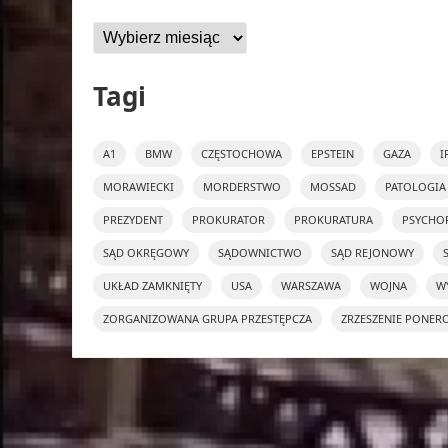
Archiwa
Tagi
A1
BMW
CZĘSTOCHOWA
EPSTEIN
GAZA
I
MORAWIECKI
MORDERSTWO
MOSSAD
PATOLOGIA
PREZYDENT
PROKURATOR
PROKURATURA
PSYCHO
SĄD OKRĘGOWY
SĄDOWNICTWO
SĄD REJONOWY
UKŁAD ZAMKNIĘTY
USA
WARSZAWA
WOJNA
W
ZORGANIZOWANA GRUPA PRZESTĘPCZA
ZRZESZENIE PONER