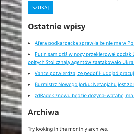
Ostatnie wpisy
Afera podkarpacka sprawiła że nie ma w Po
Putin sam dziś w nocy przekierował pocisk 
opitych Stolicznają agentów zaatakowało Ukr
Vance potwierdza, że pedofil-ludojad pracu
Burmistrz Nowego Jorku: Netanjahu jest zb
zdRadek znowu będzie dożynał watahę, ma
Archiwa
Try looking in the monthly archives.