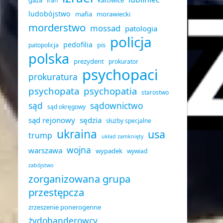
gaza
katowice
iran
ludobójstwo
mafia
morawiecki
morderstwo
mossad
patologia
policja
pedofilia
pis
patopolicja
polska
prezydent
prokurator
psychopaci
prokuratura
psychopata
psychopatia
starostwo
sąd
sądownictwo
sąd okręgowy
sąd rejonowy
sędzia
służby specjalne
ukraina
usa
trump
układ zamknięty
wojna
warszawa
wypadek
wywiad
zabójstwo
zorganizowana grupa
przestępcza
zrzeszenie ponerogenne
żydobanderowcy