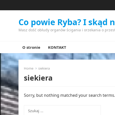
Co powie Ryba? I skąd 
Masz dość obłudy organów ścigania i orzekania o przes
O stronie
KONTAKT
Home
siekiera
siekiera
Sorry, but nothing matched your search terms. 
Szukaj: