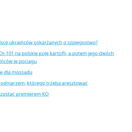
lsce ukraińców oskarżanych o szpiegostwo?
Ch-101 na polskie pole kartofli, a potem jego dwóch
aińców w pociagu
je dla mossadu
rodniarzem, którego trzeba aresztować
 zostać premierem KO