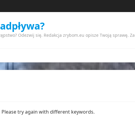
nadpływa?
tępstwo? Odezwij się. Redakcja zrybom.eu opisze Twoją sprawę. Z
Please try again with different keywords.