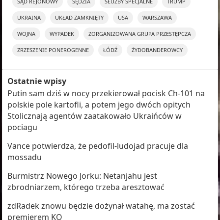
SĄD REJONOWY
SĘDZIA
SŁUŻBY SPECJALNE
TRUMP
UKRAINA
UKŁAD ZAMKNIĘTY
USA
WARSZAWA
WOJNA
WYPADEK
ZORGANIZOWANA GRUPA PRZESTĘPCZA
ZRZESZENIE PONEROGENNE
ŁÓDŹ
ŻYDOBANDEROWCY
Ostatnie wpisy
Putin sam dziś w nocy przekierował pocisk Ch-101 na
polskie pole kartofli, a potem jego dwóch opitych
Stolicznają agentów zaatakowało Ukraińców w
pociagu
Vance potwierdza, że pedofil-ludojad pracuje dla
mossadu
Burmistrz Nowego Jorku: Netanjahu jest
zbrodniarzem, którego trzeba aresztować
zdRadek znowu będzie dożynał watahę, ma zostać
premierem KO