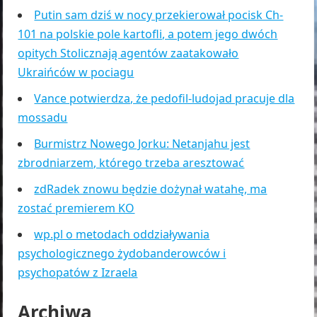
Putin sam dziś w nocy przekierował pocisk Ch-
101 na polskie pole kartofli, a potem jego dwóch
opitych Stolicznają agentów zaatakowało
Ukraińców w pociagu
Vance potwierdza, że pedofil-ludojad pracuje dla
mossadu
Burmistrz Nowego Jorku: Netanjahu jest
zbrodniarzem, którego trzeba aresztować
zdRadek znowu będzie dożynał watahę, ma
zostać premierem KO
wp.pl o metodach oddziaływania
psychologicznego żydobanderowców i
psychopatów z Izraela
Archiwa