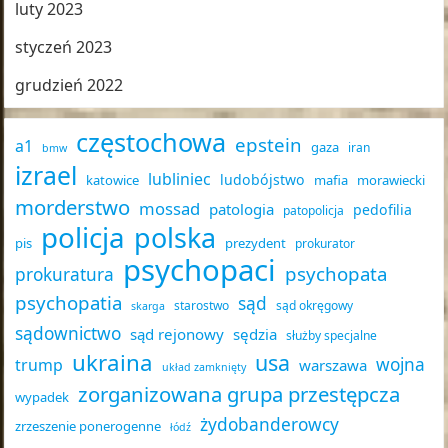
luty 2023
styczeń 2023
grudzień 2022
częstochowa
epstein
a1
gaza
iran
bmw
izrael
lubliniec
ludobójstwo
katowice
mafia
morawiecki
morderstwo
mossad
patologia
pedofilia
patopolicja
policja
polska
pis
prezydent
prokurator
psychopaci
psychopata
prokuratura
psychopatia
sąd
starostwo
sąd okręgowy
skarga
sądownictwo
sąd rejonowy
sędzia
służby specjalne
ukraina
usa
wojna
trump
warszawa
układ zamknięty
zorganizowana grupa przestępcza
wypadek
żydobanderowcy
zrzeszenie ponerogenne
łódź