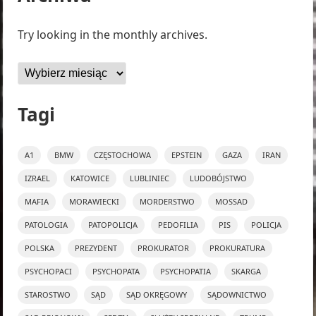
Try looking in the monthly archives.
Archiwa
Tagi
A1
BMW
CZĘSTOCHOWA
EPSTEIN
GAZA
IRAN
IZRAEL
KATOWICE
LUBLINIEC
LUDOBÓJSTWO
MAFIA
MORAWIECKI
MORDERSTWO
MOSSAD
PATOLOGIA
PATOPOLICJA
PEDOFILIA
PIS
POLICJA
POLSKA
PREZYDENT
PROKURATOR
PROKURATURA
PSYCHOPACI
PSYCHOPATA
PSYCHOPATIA
SKARGA
STAROSTWO
SĄD
SĄD OKRĘGOWY
SĄDOWNICTWO