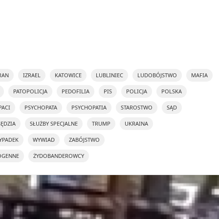
RAN
IZRAEL
KATOWICE
LUBLINIEC
LUDOBÓJSTWO
MAFIA
PATOPOLICJA
PEDOFILIA
PIS
POLICJA
POLSKA
PACI
PSYCHOPATA
PSYCHOPATIA
STAROSTWO
SĄD
SĘDZIA
SŁUŻBY SPECJALNE
TRUMP
UKRAINA
YPADEK
WYWIAD
ZABÓJSTWO
OGENNE
ŻYDOBANDEROWCY