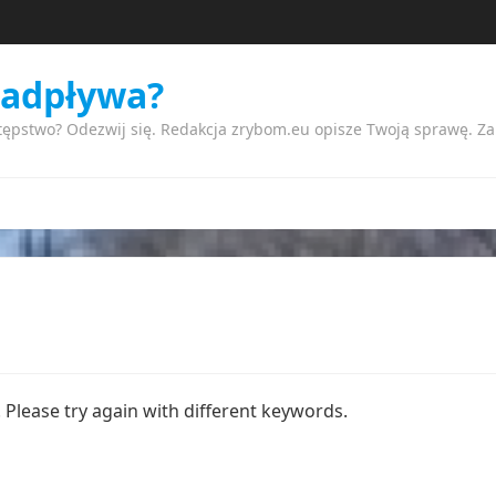
nadpływa?
tępstwo? Odezwij się. Redakcja zrybom.eu opisze Twoją sprawę. Z
Please try again with different keywords.