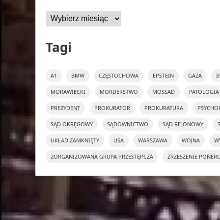
Archiwa
Tagi
A1
BMW
CZĘSTOCHOWA
EPSTEIN
GAZA
I
MORAWIECKI
MORDERSTWO
MOSSAD
PATOLOGIA
PREZYDENT
PROKURATOR
PROKURATURA
PSYCHO
SĄD OKRĘGOWY
SĄDOWNICTWO
SĄD REJONOWY
UKŁAD ZAMKNIĘTY
USA
WARSZAWA
WOJNA
W
ZORGANIZOWANA GRUPA PRZESTĘPCZA
ZRZESZENIE PONER