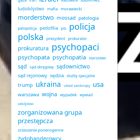
gaza
katowice
iran
ludobójstwo
mafia
morawiecki
morderstwo
mossad
patologia
policja
pedofilia
pis
patopolicja
polska
prezydent
prokurator
psychopaci
prokuratura
psychopata
psychopatia
starostwo
sąd
sądownictwo
sąd okręgowy
sąd rejonowy
sędzia
służby specjalne
ukraina
usa
trump
układ zamknięty
wojna
warszawa
wypadek
wywiad
zabójstwo
zorganizowana grupa
przestępcza
zrzeszenie ponerogenne
żydobanderowcy