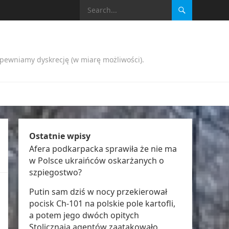
apewniamy dyskrecję (w miarę możliwości).
Ostatnie wpisy
Afera podkarpacka sprawiła że nie ma
w Polsce ukraińców oskarżanych o
szpiegostwo?
Putin sam dziś w nocy przekierował
pocisk Ch-101 na polskie pole kartofli,
a potem jego dwóch opitych
Stolicznają agentów zaatakowało