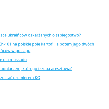
lsce ukraińców oskarżanych o szpiegostwo?
Ch-101 na polskie pole kartofli, a potem jego dwóch
aińców w pociagu
je dla mossadu
rodniarzem, którego trzeba aresztować
 zostać premierem KO