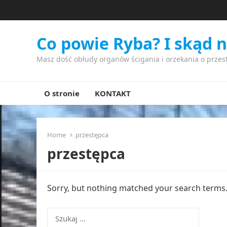
Co powie Ryba? I skąd 
Masz dość obłudy organów ścigania i orzekania o przes
O stronie
KONTAKT
Home
przestępca
przestępca
Sorry, but nothing matched your search terms. 
Szukaj: