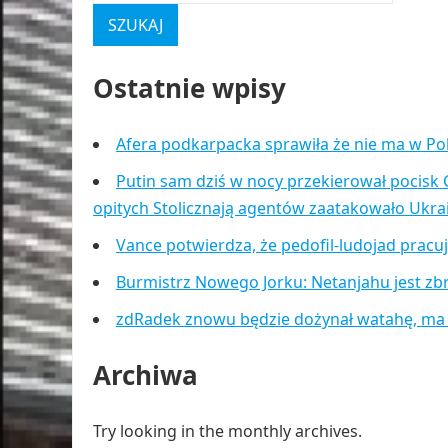
Ostatnie wpisy
Afera podkarpacka sprawiła że nie ma w Po
Putin sam dziś w nocy przekierował pocisk 
opitych Stolicznają agentów zaatakowało Ukr
Vance potwierdza, że pedofil-ludojad pracu
Burmistrz Nowego Jorku: Netanjahu jest zb
zdRadek znowu będzie dożynał watahę, ma
Archiwa
Try looking in the monthly archives.