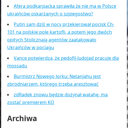
Afera podkarpacka sprawiła że nie ma w Polsce
ukraińców oskarżanych o szpiegostwo?
Putin sam dziś w nocy przekierował pocisk Ch-
101 na polskie pole kartofli, a potem jego dwóch
opitych Stolicznają agentów zaatakowało
Ukraińców w pociagu
Vance potwierdza, że pedofil-ludojad pracuje dla
mossadu
Burmistrz Nowego Jorku: Netanjahu jest
zbrodniarzem, którego trzeba aresztować
zdRadek znowu będzie dożynał watahę, ma
zostać premierem KO
Archiwa