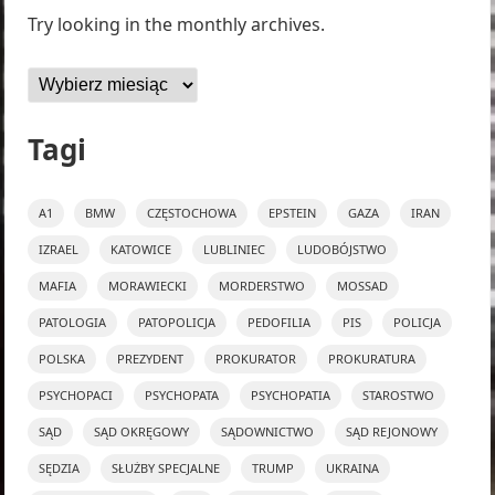
Try looking in the monthly archives.
Archiwa
Tagi
A1
BMW
CZĘSTOCHOWA
EPSTEIN
GAZA
IRAN
IZRAEL
KATOWICE
LUBLINIEC
LUDOBÓJSTWO
MAFIA
MORAWIECKI
MORDERSTWO
MOSSAD
PATOLOGIA
PATOPOLICJA
PEDOFILIA
PIS
POLICJA
POLSKA
PREZYDENT
PROKURATOR
PROKURATURA
PSYCHOPACI
PSYCHOPATA
PSYCHOPATIA
STAROSTWO
SĄD
SĄD OKRĘGOWY
SĄDOWNICTWO
SĄD REJONOWY
SĘDZIA
SŁUŻBY SPECJALNE
TRUMP
UKRAINA