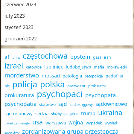
czerwiec 2023
luty 2023
styczeń 2023
grudzień 2022
częstochowa
epstein
a1
gaza
iran
bmw
izrael
lubliniec
ludobójstwo
katowice
mafia
morawiecki
morderstwo
mossad
patologia
pedofilia
patopolicja
policja
polska
pis
prezydent
prokurator
psychopaci
psychopata
prokuratura
psychopatia
sąd
sądownictwo
starostwo
sąd okręgowy
ukraina
trump
sąd rejonowy
sędzia
służby specjalne
usa
wojna
warszawa
wypadek
wywiad
układ zamknięty
zorganizowana grupa przestępcza
zabójstwo