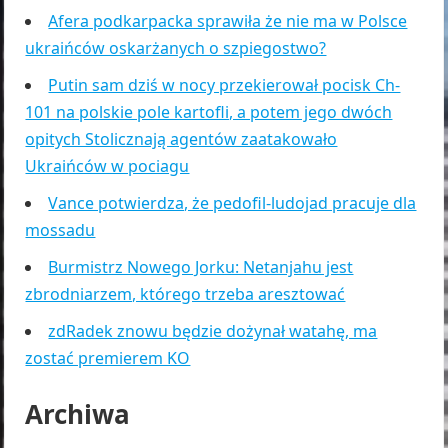
Afera podkarpacka sprawiła że nie ma w Polsce
ukraińców oskarżanych o szpiegostwo?
Putin sam dziś w nocy przekierował pocisk Ch-
101 na polskie pole kartofli, a potem jego dwóch
opitych Stolicznają agentów zaatakowało
Ukraińców w pociagu
Vance potwierdza, że pedofil-ludojad pracuje dla
mossadu
Burmistrz Nowego Jorku: Netanjahu jest
zbrodniarzem, którego trzeba aresztować
zdRadek znowu będzie dożynał watahę, ma
zostać premierem KO
Archiwa