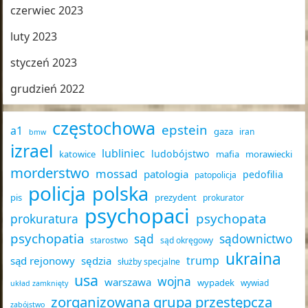
czerwiec 2023
luty 2023
styczeń 2023
grudzień 2022
częstochowa
epstein
a1
gaza
iran
bmw
izrael
lubliniec
ludobójstwo
katowice
mafia
morawiecki
morderstwo
mossad
patologia
pedofilia
patopolicja
policja
polska
pis
prezydent
prokurator
psychopaci
psychopata
prokuratura
psychopatia
sąd
sądownictwo
starostwo
sąd okręgowy
ukraina
trump
sąd rejonowy
sędzia
służby specjalne
usa
wojna
warszawa
wypadek
wywiad
układ zamknięty
zorganizowana grupa przestępcza
zabójstwo