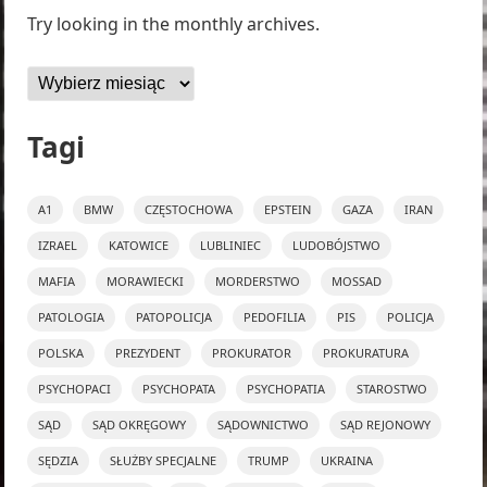
Try looking in the monthly archives.
Archiwa
Tagi
A1
BMW
CZĘSTOCHOWA
EPSTEIN
GAZA
IRAN
IZRAEL
KATOWICE
LUBLINIEC
LUDOBÓJSTWO
MAFIA
MORAWIECKI
MORDERSTWO
MOSSAD
PATOLOGIA
PATOPOLICJA
PEDOFILIA
PIS
POLICJA
POLSKA
PREZYDENT
PROKURATOR
PROKURATURA
PSYCHOPACI
PSYCHOPATA
PSYCHOPATIA
STAROSTWO
SĄD
SĄD OKRĘGOWY
SĄDOWNICTWO
SĄD REJONOWY
SĘDZIA
SŁUŻBY SPECJALNE
TRUMP
UKRAINA