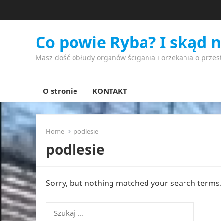
Co powie Ryba? I skąd 
Masz dość obłudy organów ścigania i orzekania o przes
O stronie
KONTAKT
Home
podlesie
podlesie
Sorry, but nothing matched your search terms. 
Szukaj: