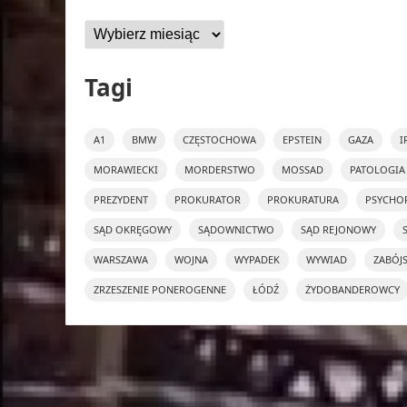
Archiwa
Tagi
A1
BMW
CZĘSTOCHOWA
EPSTEIN
GAZA
I
MORAWIECKI
MORDERSTWO
MOSSAD
PATOLOGIA
PREZYDENT
PROKURATOR
PROKURATURA
PSYCHO
SĄD OKRĘGOWY
SĄDOWNICTWO
SĄD REJONOWY
WARSZAWA
WOJNA
WYPADEK
WYWIAD
ZABÓJ
ZRZESZENIE PONEROGENNE
ŁÓDŹ
ŻYDOBANDEROWCY