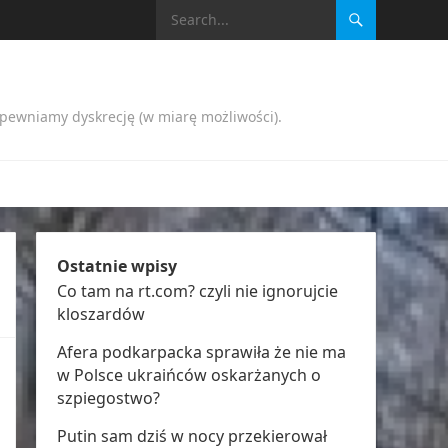
apewniamy dyskrecję (w miarę możliwości).
Ostatnie wpisy
Co tam na rt.com? czyli nie ignorujcie
kloszardów
Afera podkarpacka sprawiła że nie ma
w Polsce ukraińców oskarżanych o
szpiegostwo?
Putin sam dziś w nocy przekierował