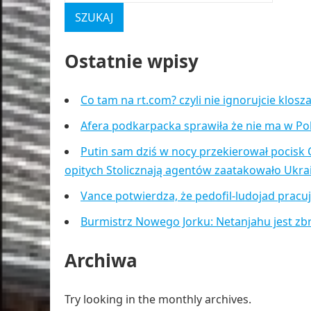
Ostatnie wpisy
Co tam na rt.com? czyli nie ignorujcie klos
Afera podkarpacka sprawiła że nie ma w Po
Putin sam dziś w nocy przekierował pocisk 
opitych Stolicznają agentów zaatakowało Ukr
Vance potwierdza, że pedofil-ludojad pracu
Burmistrz Nowego Jorku: Netanjahu jest zb
Archiwa
Try looking in the monthly archives.