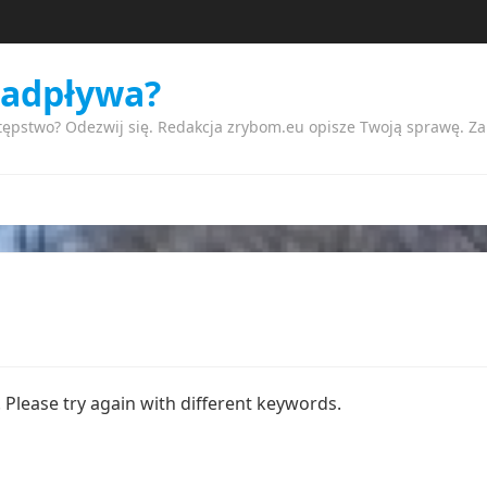
nadpływa?
tępstwo? Odezwij się. Redakcja zrybom.eu opisze Twoją sprawę. Z
Please try again with different keywords.