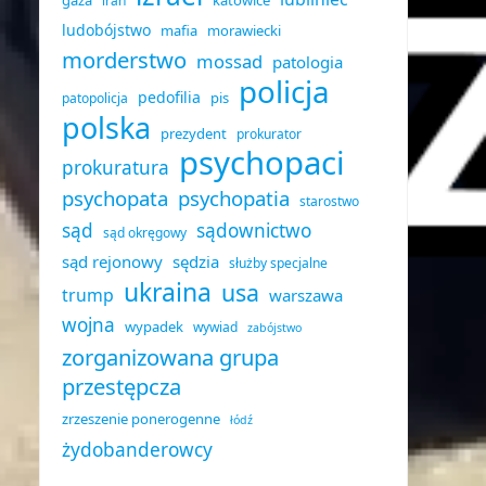
gaza
katowice
iran
ludobójstwo
mafia
morawiecki
morderstwo
mossad
patologia
policja
pedofilia
pis
patopolicja
polska
prezydent
prokurator
psychopaci
prokuratura
psychopata
psychopatia
starostwo
sąd
sądownictwo
sąd okręgowy
sąd rejonowy
sędzia
służby specjalne
ukraina
usa
trump
warszawa
wojna
wypadek
wywiad
zabójstwo
zorganizowana grupa
przestępcza
zrzeszenie ponerogenne
łódź
żydobanderowcy