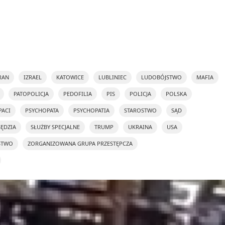
RAN
IZRAEL
KATOWICE
LUBLINIEC
LUDOBÓJSTWO
MAFIA
PATOPOLICJA
PEDOFILIA
PIS
POLICJA
POLSKA
PACI
PSYCHOPATA
PSYCHOPATIA
STAROSTWO
SĄD
SĘDZIA
SŁUŻBY SPECJALNE
TRUMP
UKRAINA
USA
STWO
ZORGANIZOWANA GRUPA PRZESTĘPCZA