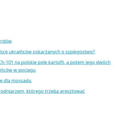
zardów
lsce ukraińców oskarżanych o szpiegostwo?
Ch-101 na polskie pole kartofli, a potem jego dwóch
aińców w pociagu
je dla mossadu
rodniarzem, którego trzeba aresztować