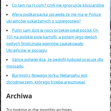
Co tam na rt.com? czyli nie ignorujcie kloszardów
Afera podkarpacka sprawiła że nie ma w Polsce
ukraińców oskarżanych o szpiegostwo?
Putin sam dziś w nocy przekierował pocisk Ch-
101 na polskie pole kartofli, a potem jego dwóch
opitych Stolicznają agentów zaatakowało
Ukraińców w pociagu
Vance potwierdza, że pedofil-ludojad pracuje dla
mossadu
Burmistrz Nowego Jorku: Netanjahu jest
zbrodniarzem, którego trzeba aresztować
Archiwa
Try looking in the monthly archives.