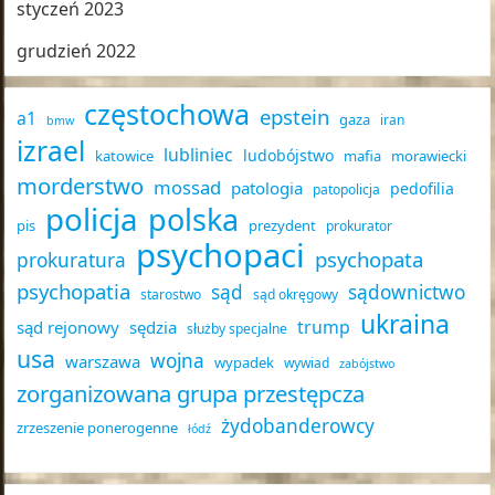
styczeń 2023
grudzień 2022
częstochowa
epstein
a1
gaza
iran
bmw
izrael
lubliniec
ludobójstwo
katowice
mafia
morawiecki
morderstwo
mossad
patologia
pedofilia
patopolicja
policja
polska
pis
prezydent
prokurator
psychopaci
psychopata
prokuratura
psychopatia
sąd
sądownictwo
starostwo
sąd okręgowy
ukraina
trump
sąd rejonowy
sędzia
służby specjalne
usa
wojna
warszawa
wypadek
wywiad
zabójstwo
zorganizowana grupa przestępcza
żydobanderowcy
zrzeszenie ponerogenne
łódź