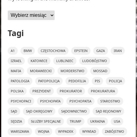
Archiwa
Tagi
A1
BMW
CZĘSTOCHOWA
EPSTEIN
GAZA
IRAN
IZRAEL
KATOWICE
LUBLINIEC
LUDOBÓJSTWO
MAFIA
MORAWIECKI
MORDERSTWO
MOSSAD
PATOLOGIA
PATOPOLICJA
PEDOFILIA
PIS
POLICJA
POLSKA
PREZYDENT
PROKURATOR
PROKURATURA
PSYCHOPACI
PSYCHOPATA
PSYCHOPATIA
STAROSTWO
SĄD
SĄD OKRĘGOWY
SĄDOWNICTWO
SĄD REJONOWY
SĘDZIA
SŁUŻBY SPECJALNE
TRUMP
UKRAINA
USA
WARSZAWA
WOJNA
WYPADEK
WYWIAD
ZABÓJSTWO