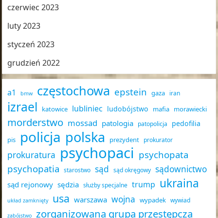
czerwiec 2023
luty 2023
styczeń 2023
grudzień 2022
częstochowa
epstein
a1
gaza
iran
bmw
izrael
lubliniec
ludobójstwo
katowice
mafia
morawiecki
morderstwo
mossad
patologia
pedofilia
patopolicja
policja
polska
pis
prezydent
prokurator
psychopaci
psychopata
prokuratura
psychopatia
sąd
sądownictwo
starostwo
sąd okręgowy
ukraina
trump
sąd rejonowy
sędzia
służby specjalne
usa
wojna
warszawa
wypadek
wywiad
układ zamknięty
zorganizowana grupa przestępcza
zabójstwo