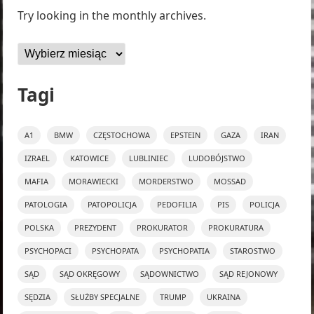
Try looking in the monthly archives.
Archiwa
Tagi
A1
BMW
CZĘSTOCHOWA
EPSTEIN
GAZA
IRAN
IZRAEL
KATOWICE
LUBLINIEC
LUDOBÓJSTWO
MAFIA
MORAWIECKI
MORDERSTWO
MOSSAD
PATOLOGIA
PATOPOLICJA
PEDOFILIA
PIS
POLICJA
POLSKA
PREZYDENT
PROKURATOR
PROKURATURA
PSYCHOPACI
PSYCHOPATA
PSYCHOPATIA
STAROSTWO
SĄD
SĄD OKRĘGOWY
SĄDOWNICTWO
SĄD REJONOWY
SĘDZIA
SŁUŻBY SPECJALNE
TRUMP
UKRAINA