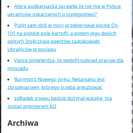
Afera podkarpacka sprawiła że nie ma w Polsce
ukraińców oskarżanych o szpiegostwo?
Putin sam dziś w nocy przekierował pocisk Ch-
101 na polskie pole kartofli, a potem jego dwóch
opitych Stolicznają agentów zaatakowało
Ukraińców w pociagu
Vance potwierdza, że pedofil-ludojad pracuje dla
mossadu
Burmistrz Nowego Jorku: Netanjahu jest
zbrodniarzem, którego trzeba aresztować
zdRadek znowu będzie dożynał watahę, ma
zostać premierem KO
Archiwa