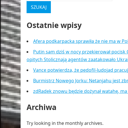
Ostatnie wpisy
Afera podkarpacka sprawiła że nie ma w Po
Putin sam dziś w nocy przekierował pocisk 
opitych Stolicznają agentów zaatakowało Ukr
Vance potwierdza, że pedofil-ludojad pracu
Burmistrz Nowego Jorku: Netanjahu jest zb
zdRadek znowu będzie dożynał watahę, ma
Archiwa
Try looking in the monthly archives.