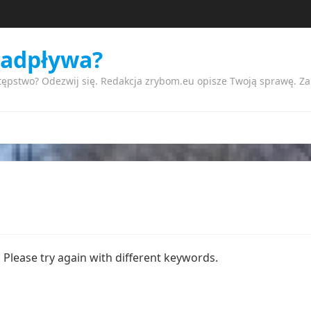
nadpływa?
tępstwo? Odezwij się. Redakcja zrybom.eu opisze Twoją sprawę. Z
Please try again with different keywords.