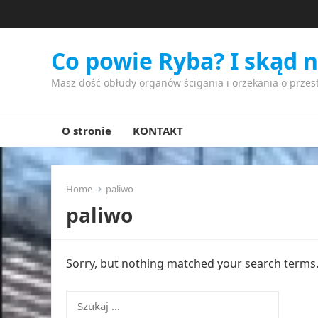
Co powie Ryba? I skąd 
Masz dość obłudy organów ścigania i orzekania o przes
O stronie
KONTAKT
Home
paliwo
paliwo
Sorry, but nothing matched your search terms. 
Szukaj: