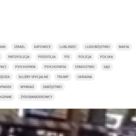
RAN
IZRAEL
KATOWICE
LUBLINIEC
LUDOBÓJSTWO
MAFIA
PATOPOLICJA
PEDOFILIA
PIS
POLICJA
POLSKA
PACI
PSYCHOPATA
PSYCHOPATIA
STAROSTWO
SĄD
SĘDZIA
SŁUŻBY SPECJALNE
TRUMP
UKRAINA
YPADEK
WYWIAD
ZABÓJSTWO
OGENNE
ŻYDOBANDEROWCY