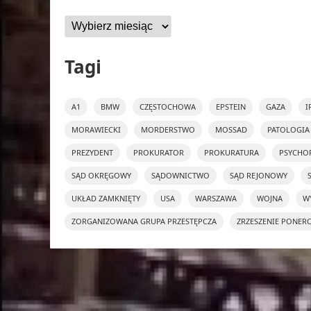
Archiwa
Tagi
A1
BMW
CZĘSTOCHOWA
EPSTEIN
GAZA
I
MORAWIECKI
MORDERSTWO
MOSSAD
PATOLOGIA
PREZYDENT
PROKURATOR
PROKURATURA
PSYCHO
SĄD OKRĘGOWY
SĄDOWNICTWO
SĄD REJONOWY
UKŁAD ZAMKNIĘTY
USA
WARSZAWA
WOJNA
W
ZORGANIZOWANA GRUPA PRZESTĘPCZA
ZRZESZENIE PONER