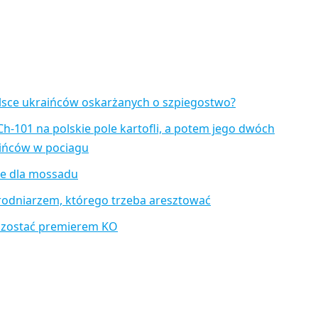
lsce ukraińców oskarżanych o szpiegostwo?
Ch-101 na polskie pole kartofli, a potem jego dwóch
aińców w pociagu
je dla mossadu
rodniarzem, którego trzeba aresztować
 zostać premierem KO