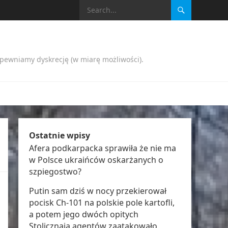
apewniamy dyskrecję (w miarę możliwości).
Ostatnie wpisy
Afera podkarpacka sprawiła że nie ma
w Polsce ukraińców oskarżanych o
szpiegostwo?
Putin sam dziś w nocy przekierował
pocisk Ch-101 na polskie pole kartofli,
a potem jego dwóch opitych
Stolicznają agentów zaatakowało