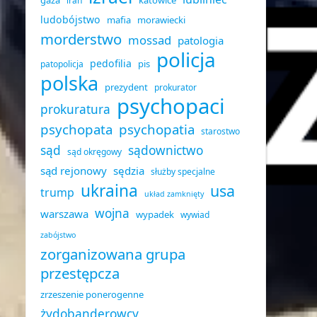
gaza
katowice
iran
ludobójstwo
mafia
morawiecki
morderstwo
mossad
patologia
policja
pedofilia
pis
patopolicja
polska
prezydent
prokurator
psychopaci
prokuratura
psychopata
psychopatia
starostwo
sąd
sądownictwo
sąd okręgowy
sąd rejonowy
sędzia
służby specjalne
ukraina
usa
trump
układ zamknięty
wojna
warszawa
wypadek
wywiad
zabójstwo
zorganizowana grupa
przestępcza
zrzeszenie ponerogenne
żydobanderowcy