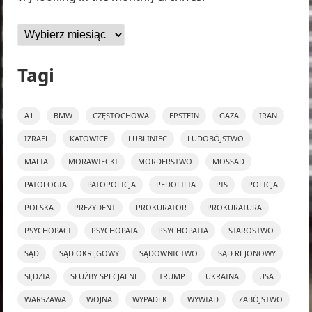
Archiwa
Tagi
A1
BMW
CZĘSTOCHOWA
EPSTEIN
GAZA
IRAN
IZRAEL
KATOWICE
LUBLINIEC
LUDOBÓJSTWO
MAFIA
MORAWIECKI
MORDERSTWO
MOSSAD
PATOLOGIA
PATOPOLICJA
PEDOFILIA
PIS
POLICJA
POLSKA
PREZYDENT
PROKURATOR
PROKURATURA
PSYCHOPACI
PSYCHOPATA
PSYCHOPATIA
STAROSTWO
SĄD
SĄD OKRĘGOWY
SĄDOWNICTWO
SĄD REJONOWY
SĘDZIA
SŁUŻBY SPECJALNE
TRUMP
UKRAINA
USA
WARSZAWA
WOJNA
WYPADEK
WYWIAD
ZABÓJSTWO