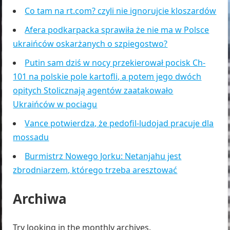
Co tam na rt.com? czyli nie ignorujcie kloszardów
Afera podkarpacka sprawiła że nie ma w Polsce
ukraińców oskarżanych o szpiegostwo?
Putin sam dziś w nocy przekierował pocisk Ch-
101 na polskie pole kartofli, a potem jego dwóch
opitych Stolicznają agentów zaatakowało
Ukraińców w pociagu
Vance potwierdza, że pedofil-ludojad pracuje dla
mossadu
Burmistrz Nowego Jorku: Netanjahu jest
zbrodniarzem, którego trzeba aresztować
Archiwa
Try looking in the monthly archives.