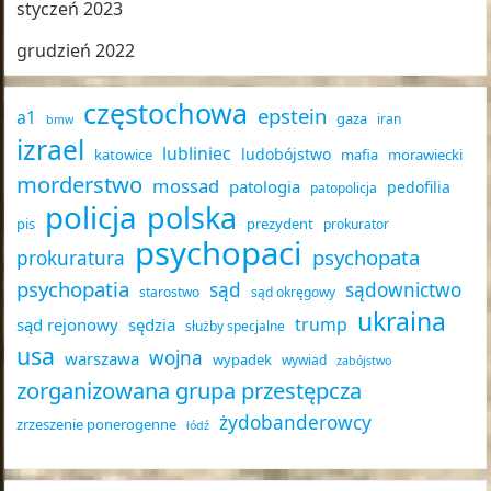
styczeń 2023
grudzień 2022
częstochowa
epstein
a1
gaza
iran
bmw
izrael
lubliniec
ludobójstwo
katowice
mafia
morawiecki
morderstwo
mossad
patologia
pedofilia
patopolicja
policja
polska
pis
prezydent
prokurator
psychopaci
psychopata
prokuratura
psychopatia
sąd
sądownictwo
starostwo
sąd okręgowy
ukraina
trump
sąd rejonowy
sędzia
służby specjalne
usa
wojna
warszawa
wypadek
wywiad
zabójstwo
zorganizowana grupa przestępcza
żydobanderowcy
zrzeszenie ponerogenne
łódź