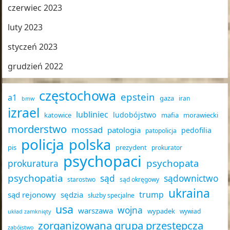
czerwiec 2023
luty 2023
styczeń 2023
grudzień 2022
częstochowa
epstein
a1
gaza
iran
bmw
izrael
lubliniec
ludobójstwo
katowice
mafia
morawiecki
morderstwo
mossad
patologia
pedofilia
patopolicja
policja
polska
pis
prezydent
prokurator
psychopaci
psychopata
prokuratura
psychopatia
sąd
sądownictwo
starostwo
sąd okręgowy
ukraina
trump
sąd rejonowy
sędzia
służby specjalne
usa
wojna
warszawa
wypadek
wywiad
układ zamknięty
zorganizowana grupa przestępcza
zabójstwo