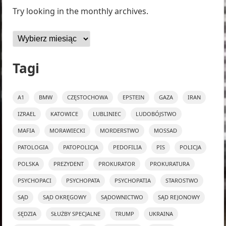
Try looking in the monthly archives.
Archiwa
Tagi
A1
BMW
CZĘSTOCHOWA
EPSTEIN
GAZA
IRAN
IZRAEL
KATOWICE
LUBLINIEC
LUDOBÓJSTWO
MAFIA
MORAWIECKI
MORDERSTWO
MOSSAD
PATOLOGIA
PATOPOLICJA
PEDOFILIA
PIS
POLICJA
POLSKA
PREZYDENT
PROKURATOR
PROKURATURA
PSYCHOPACI
PSYCHOPATA
PSYCHOPATIA
STAROSTWO
SĄD
SĄD OKRĘGOWY
SĄDOWNICTWO
SĄD REJONOWY
SĘDZIA
SŁUŻBY SPECJALNE
TRUMP
UKRAINA