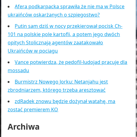
Afera podkarpacka sprawiła że nie ma w Polsce
ukraińców oskarżanych o szpiegostwo?
Putin sam dziś w nocy przekierował pocisk Ch-
101 na polskie pole kartofli, a potem jego dwóch
opitych Stolicznają agentów zaatakowało
Ukraińców w pociagu
Vance potwierdza, że pedofil-ludojad pracuje dla
mossadu
Burmistrz Nowego Jorku: Netanjahu jest
zbrodniarzem, którego trzeba aresztować
zdRadek znowu będzie dożynał watahę, ma
zostać premierem KO
Archiwa