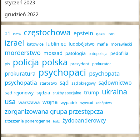
styczeń 2023
grudzień 2022
częstochowa
epstein
a1
gaza
iran
bmw
izrael
lubliniec
ludobójstwo
katowice
mafia
morawiecki
morderstwo
mossad
patologia
pedofilia
patopolicja
policja
polska
pis
prezydent
prokurator
psychopaci
psychopata
prokuratura
psychopatia
sąd
sądownictwo
starostwo
sąd okręgowy
ukraina
trump
sąd rejonowy
sędzia
służby specjalne
usa
wojna
warszawa
wypadek
wywiad
zabójstwo
zorganizowana grupa przestępcza
żydobanderowcy
zrzeszenie ponerogenne
łódź