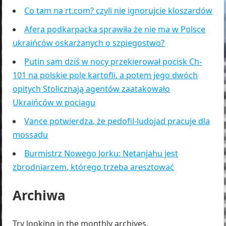
Co tam na rt.com? czyli nie ignorujcie kloszardów
Afera podkarpacka sprawiła że nie ma w Polsce
ukraińców oskarżanych o szpiegostwo?
Putin sam dziś w nocy przekierował pocisk Ch-
101 na polskie pole kartofli, a potem jego dwóch
opitych Stolicznają agentów zaatakowało
Ukraińców w pociagu
Vance potwierdza, że pedofil-ludojad pracuje dla
mossadu
Burmistrz Nowego Jorku: Netanjahu jest
zbrodniarzem, którego trzeba aresztować
Archiwa
Try looking in the monthly archives.