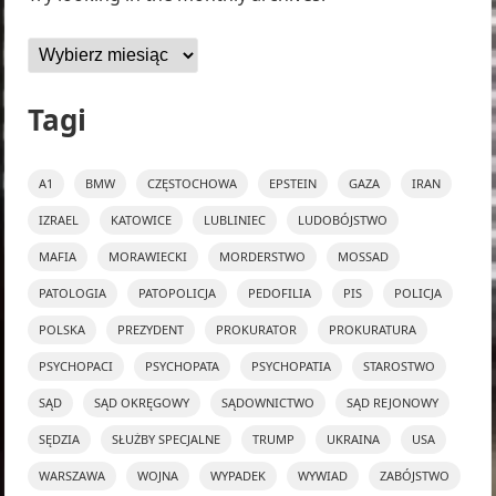
Archiwa
Tagi
A1
BMW
CZĘSTOCHOWA
EPSTEIN
GAZA
IRAN
IZRAEL
KATOWICE
LUBLINIEC
LUDOBÓJSTWO
MAFIA
MORAWIECKI
MORDERSTWO
MOSSAD
PATOLOGIA
PATOPOLICJA
PEDOFILIA
PIS
POLICJA
POLSKA
PREZYDENT
PROKURATOR
PROKURATURA
PSYCHOPACI
PSYCHOPATA
PSYCHOPATIA
STAROSTWO
SĄD
SĄD OKRĘGOWY
SĄDOWNICTWO
SĄD REJONOWY
SĘDZIA
SŁUŻBY SPECJALNE
TRUMP
UKRAINA
USA
WARSZAWA
WOJNA
WYPADEK
WYWIAD
ZABÓJSTWO