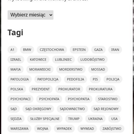
Archiwa
Tagi
A1
BMW
CZĘSTOCHOWA
EPSTEIN
GAZA
IRAN
IZRAEL
KATOWICE
LUBLINIEC
LUDOBÓJSTWO
MAFIA
MORAWIECKI
MORDERSTWO
MOSSAD
PATOLOGIA
PATOPOLICJA
PEDOFILIA
PIS
POLICJA
POLSKA
PREZYDENT
PROKURATOR
PROKURATURA
PSYCHOPACI
PSYCHOPATA
PSYCHOPATIA
STAROSTWO
SĄD
SĄD OKRĘGOWY
SĄDOWNICTWO
SĄD REJONOWY
SĘDZIA
SŁUŻBY SPECJALNE
TRUMP
UKRAINA
USA
WARSZAWA
WOJNA
WYPADEK
WYWIAD
ZABÓJSTWO