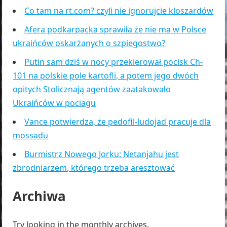
Co tam na rt.com? czyli nie ignorujcie kloszardów
Afera podkarpacka sprawiła że nie ma w Polsce
ukraińców oskarżanych o szpiegostwo?
Putin sam dziś w nocy przekierował pocisk Ch-
101 na polskie pole kartofli, a potem jego dwóch
opitych Stolicznają agentów zaatakowało
Ukraińców w pociagu
Vance potwierdza, że pedofil-ludojad pracuje dla
mossadu
Burmistrz Nowego Jorku: Netanjahu jest
zbrodniarzem, którego trzeba aresztować
Archiwa
Try looking in the monthly archives.