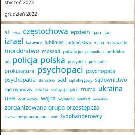
styczeń 2023
grudzień 2022
częstochowa
epstein
a1
gaza
iran
bmw
izrael
lubliniec
ludobójstwo
katowice
mafia
morawiecki
morderstwo
mossad
patologia
pedofilia
patopolicja
policja
polska
pis
prezydent
prokurator
psychopaci
psychopata
prokuratura
psychopatia
sąd
sądownictwo
starostwo
sąd okręgowy
ukraina
trump
sąd rejonowy
sędzia
służby specjalne
usa
wojna
warszawa
wypadek
wywiad
zabójstwo
zorganizowana grupa przestępcza
żydobanderowcy
zrzeszenie ponerogenne
łódź