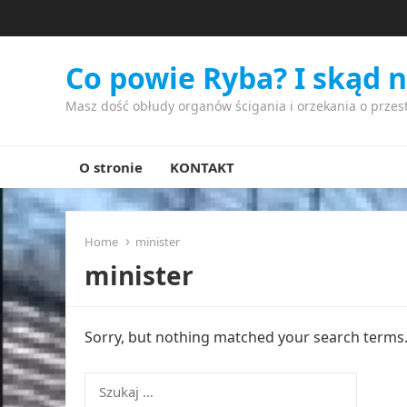
Co powie Ryba? I skąd 
Masz dość obłudy organów ścigania i orzekania o przes
O stronie
KONTAKT
Home
minister
minister
Sorry, but nothing matched your search terms. 
Szukaj: