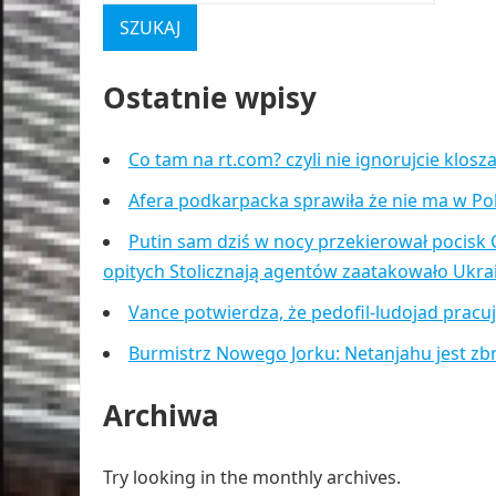
Ostatnie wpisy
Co tam na rt.com? czyli nie ignorujcie klos
Afera podkarpacka sprawiła że nie ma w Po
Putin sam dziś w nocy przekierował pocisk 
opitych Stolicznają agentów zaatakowało Ukr
Vance potwierdza, że pedofil-ludojad pracu
Burmistrz Nowego Jorku: Netanjahu jest zb
Archiwa
Try looking in the monthly archives.