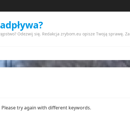
nadpływa?
tępstwo? Odezwij się. Redakcja zrybom.eu opisze Twoją sprawę. Z
Please try again with different keywords.