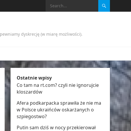
apewniamy dyskrecję (w miarę możliwości).
Ostatnie wpisy
Co tam na rt.com? czyli nie ignorujcie
kloszardów
Afera podkarpacka sprawiła że nie ma
w Polsce ukraińców oskarżanych o
szpiegostwo?
Putin sam dziś w nocy przekierował