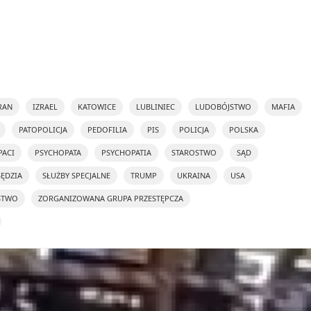
RAN
IZRAEL
KATOWICE
LUBLINIEC
LUDOBÓJSTWO
MAFIA
PATOPOLICJA
PEDOFILIA
PIS
POLICJA
POLSKA
PACI
PSYCHOPATA
PSYCHOPATIA
STAROSTWO
SĄD
SĘDZIA
SŁUŻBY SPECJALNE
TRUMP
UKRAINA
USA
STWO
ZORGANIZOWANA GRUPA PRZESTĘPCZA