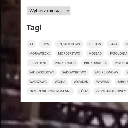
Archiwa
Tagi
A1
BMW
CZĘSTOCHOWA
EPSTEIN
GAZA
I
MORAWIECKI
MORDERSTWO
MOSSAD
PATOLOGIA
PREZYDENT
PROKURATOR
PROKURATURA
PSYCHO
SĄD OKRĘGOWY
SĄDOWNICTWO
SĄD REJONOWY
WARSZAWA
WOJNA
WYPADEK
WYWIAD
ZABÓJ
ZRZESZENIE PONEROGENNE
ŁÓDŹ
ŻYDOBANDEROWCY