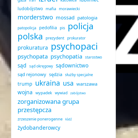
gaza
katowice
iran
ludobójstwo
mafia
morawiecki
morderstwo
mossad
patologia
policja
pedofilia
pis
patopolicja
polska
prezydent
prokurator
psychopaci
prokuratura
psychopata
psychopatia
starostwo
sąd
sądownictwo
sąd okręgowy
sąd rejonowy
sędzia
służby specjalne
ukraina
usa
trump
warszawa
wojna
wypadek
wywiad
zabójstwo
zorganizowana grupa
przestępcza
zrzeszenie ponerogenne
łódź
żydobanderowcy