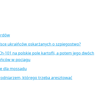
zardów
lsce ukraińców oskarżanych o szpiegostwo?
Ch-101 na polskie pole kartofli, a potem jego dwóch
aińców w pociagu
je dla mossadu
rodniarzem, którego trzeba aresztować