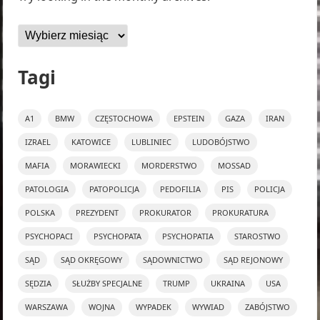
Archiwa
Tagi
A1
BMW
CZĘSTOCHOWA
EPSTEIN
GAZA
IRAN
IZRAEL
KATOWICE
LUBLINIEC
LUDOBÓJSTWO
MAFIA
MORAWIECKI
MORDERSTWO
MOSSAD
PATOLOGIA
PATOPOLICJA
PEDOFILIA
PIS
POLICJA
POLSKA
PREZYDENT
PROKURATOR
PROKURATURA
PSYCHOPACI
PSYCHOPATA
PSYCHOPATIA
STAROSTWO
SĄD
SĄD OKRĘGOWY
SĄDOWNICTWO
SĄD REJONOWY
SĘDZIA
SŁUŻBY SPECJALNE
TRUMP
UKRAINA
USA
WARSZAWA
WOJNA
WYPADEK
WYWIAD
ZABÓJSTWO