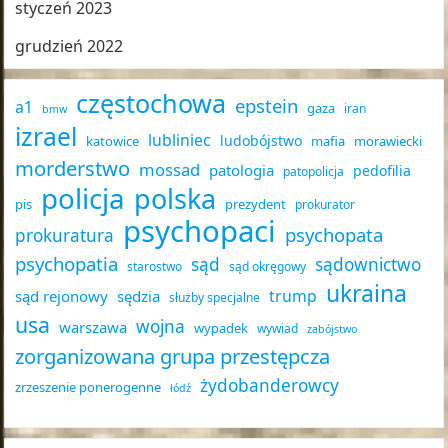
styczeń 2023
grudzień 2022
częstochowa
epstein
a1
gaza
iran
bmw
izrael
lubliniec
ludobójstwo
katowice
mafia
morawiecki
morderstwo
mossad
patologia
pedofilia
patopolicja
policja
polska
pis
prezydent
prokurator
psychopaci
psychopata
prokuratura
psychopatia
sąd
sądownictwo
starostwo
sąd okręgowy
ukraina
trump
sąd rejonowy
sędzia
służby specjalne
usa
wojna
warszawa
wypadek
wywiad
zabójstwo
zorganizowana grupa przestępcza
żydobanderowcy
zrzeszenie ponerogenne
łódź