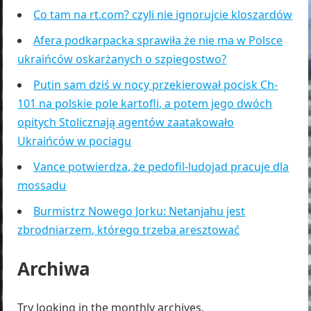
Co tam na rt.com? czyli nie ignorujcie kloszardów
Afera podkarpacka sprawiła że nie ma w Polsce
ukraińców oskarżanych o szpiegostwo?
Putin sam dziś w nocy przekierował pocisk Ch-
101 na polskie pole kartofli, a potem jego dwóch
opitych Stolicznają agentów zaatakowało
Ukraińców w pociagu
Vance potwierdza, że pedofil-ludojad pracuje dla
mossadu
Burmistrz Nowego Jorku: Netanjahu jest
zbrodniarzem, którego trzeba aresztować
Archiwa
Try looking in the monthly archives.