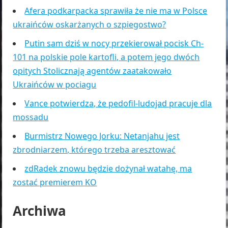
Afera podkarpacka sprawiła że nie ma w Polsce
ukraińców oskarżanych o szpiegostwo?
Putin sam dziś w nocy przekierował pocisk Ch-
101 na polskie pole kartofli, a potem jego dwóch
opitych Stolicznają agentów zaatakowało
Ukraińców w pociagu
Vance potwierdza, że pedofil-ludojad pracuje dla
mossadu
Burmistrz Nowego Jorku: Netanjahu jest
zbrodniarzem, którego trzeba aresztować
zdRadek znowu będzie dożynał watahę, ma
zostać premierem KO
Archiwa