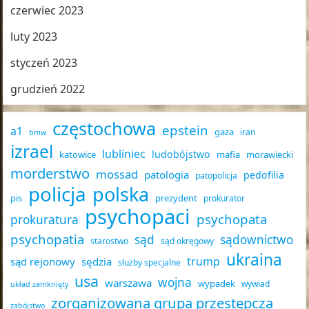
czerwiec 2023
luty 2023
styczeń 2023
grudzień 2022
częstochowa
epstein
a1
gaza
iran
bmw
izrael
lubliniec
ludobójstwo
katowice
mafia
morawiecki
morderstwo
mossad
patologia
pedofilia
patopolicja
policja
polska
pis
prezydent
prokurator
psychopaci
psychopata
prokuratura
psychopatia
sąd
sądownictwo
starostwo
sąd okręgowy
ukraina
trump
sąd rejonowy
sędzia
służby specjalne
usa
wojna
warszawa
wypadek
wywiad
układ zamknięty
zorganizowana grupa przestępcza
zabójstwo