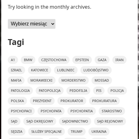
Try looking in the monthly archives.
Archiwa
Tagi
A1
BMW
CZĘSTOCHOWA
EPSTEIN
GAZA
IRAN
IZRAEL
KATOWICE
LUBLINIEC
LUDOBÓJSTWO
MAFIA
MORAWIECKI
MORDERSTWO
MOSSAD
PATOLOGIA
PATOPOLICJA
PEDOFILIA
PIS
POLICJA
POLSKA
PREZYDENT
PROKURATOR
PROKURATURA
PSYCHOPACI
PSYCHOPATA
PSYCHOPATIA
STAROSTWO
SĄD
SĄD OKRĘGOWY
SĄDOWNICTWO
SĄD REJONOWY
SĘDZIA
SŁUŻBY SPECJALNE
TRUMP
UKRAINA