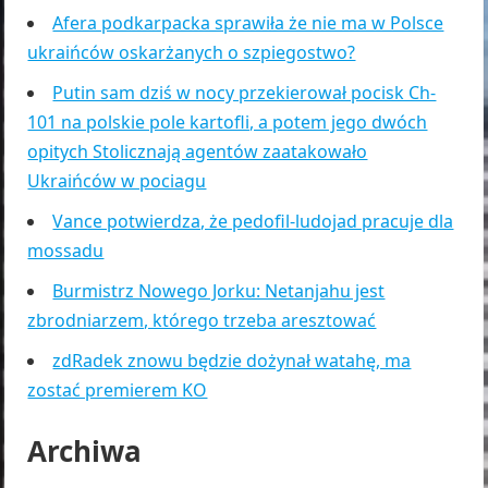
Afera podkarpacka sprawiła że nie ma w Polsce
ukraińców oskarżanych o szpiegostwo?
Putin sam dziś w nocy przekierował pocisk Ch-
101 na polskie pole kartofli, a potem jego dwóch
opitych Stolicznają agentów zaatakowało
Ukraińców w pociagu
Vance potwierdza, że pedofil-ludojad pracuje dla
mossadu
Burmistrz Nowego Jorku: Netanjahu jest
zbrodniarzem, którego trzeba aresztować
zdRadek znowu będzie dożynał watahę, ma
zostać premierem KO
Archiwa