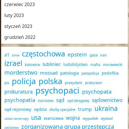
czerwiec 2023
luty 2023
styczeń 2023
grudzień 2022
częstochowa
epstein
a1
gaza
iran
bmw
izrael
lubliniec
ludobójstwo
katowice
mafia
morawiecki
morderstwo
mossad
patologia
pedofilia
patopolicja
policja
polska
pis
prezydent
prokurator
psychopaci
psychopata
prokuratura
psychopatia
sąd
sądownictwo
starostwo
sąd okręgowy
ukraina
trump
sąd rejonowy
sędzia
służby specjalne
usa
wojna
warszawa
wypadek
wywiad
układ zamknięty
zorganizowana grupa przestępcza
zabójstwo