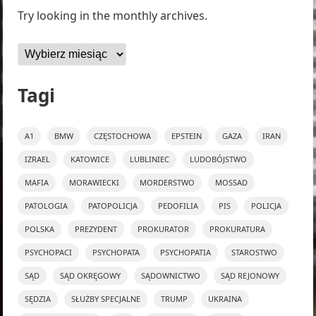
Try looking in the monthly archives.
Archiwa
Tagi
A1
BMW
CZĘSTOCHOWA
EPSTEIN
GAZA
IRAN
IZRAEL
KATOWICE
LUBLINIEC
LUDOBÓJSTWO
MAFIA
MORAWIECKI
MORDERSTWO
MOSSAD
PATOLOGIA
PATOPOLICJA
PEDOFILIA
PIS
POLICJA
POLSKA
PREZYDENT
PROKURATOR
PROKURATURA
PSYCHOPACI
PSYCHOPATA
PSYCHOPATIA
STAROSTWO
SĄD
SĄD OKRĘGOWY
SĄDOWNICTWO
SĄD REJONOWY
SĘDZIA
SŁUŻBY SPECJALNE
TRUMP
UKRAINA