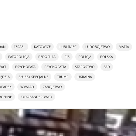
RAN
IZRAEL
KATOWICE
LUBLINIEC
LUDOBÓJSTWO
MAFIA
PATOPOLICJA
PEDOFILIA
PIS
POLICJA
POLSKA
PACI
PSYCHOPATA
PSYCHOPATIA
STAROSTWO
SĄD
SĘDZIA
SŁUŻBY SPECJALNE
TRUMP
UKRAINA
YPADEK
WYWIAD
ZABÓJSTWO
OGENNE
ŻYDOBANDEROWCY