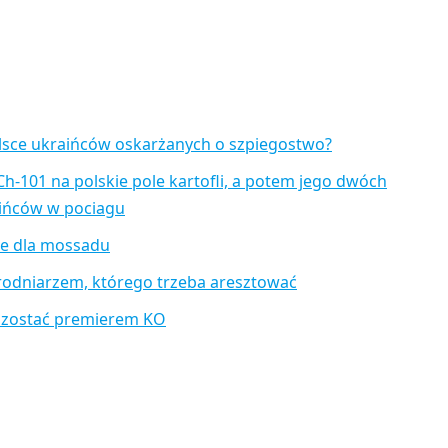
lsce ukraińców oskarżanych o szpiegostwo?
Ch-101 na polskie pole kartofli, a potem jego dwóch
aińców w pociagu
je dla mossadu
rodniarzem, którego trzeba aresztować
 zostać premierem KO