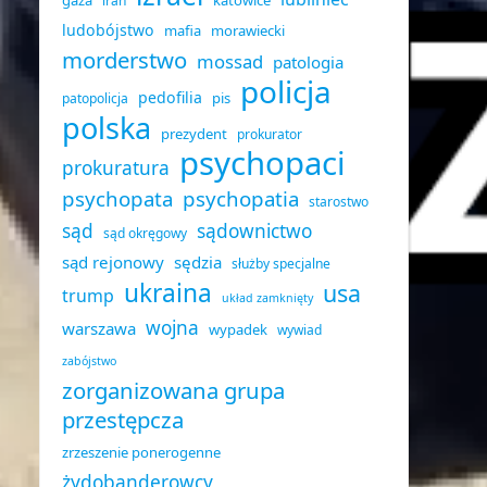
gaza
katowice
iran
ludobójstwo
mafia
morawiecki
morderstwo
mossad
patologia
policja
pedofilia
pis
patopolicja
polska
prezydent
prokurator
psychopaci
prokuratura
psychopata
psychopatia
starostwo
sąd
sądownictwo
sąd okręgowy
sąd rejonowy
sędzia
służby specjalne
ukraina
usa
trump
układ zamknięty
wojna
warszawa
wypadek
wywiad
zabójstwo
zorganizowana grupa
przestępcza
zrzeszenie ponerogenne
żydobanderowcy