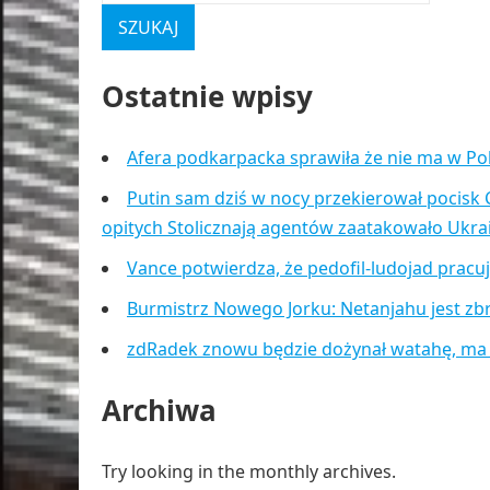
Ostatnie wpisy
Afera podkarpacka sprawiła że nie ma w Po
Putin sam dziś w nocy przekierował pocisk 
opitych Stolicznają agentów zaatakowało Ukr
Vance potwierdza, że pedofil-ludojad pracu
Burmistrz Nowego Jorku: Netanjahu jest zb
zdRadek znowu będzie dożynał watahę, ma
Archiwa
Try looking in the monthly archives.