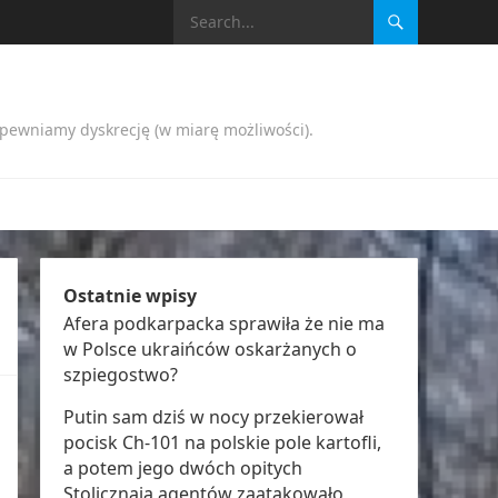
apewniamy dyskrecję (w miarę możliwości).
Ostatnie wpisy
Afera podkarpacka sprawiła że nie ma
w Polsce ukraińców oskarżanych o
szpiegostwo?
Putin sam dziś w nocy przekierował
pocisk Ch-101 na polskie pole kartofli,
a potem jego dwóch opitych
Stolicznają agentów zaatakowało