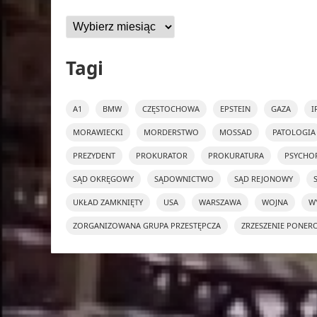
Archiwa
Tagi
A1
BMW
CZĘSTOCHOWA
EPSTEIN
GAZA
I
MORAWIECKI
MORDERSTWO
MOSSAD
PATOLOGIA
PREZYDENT
PROKURATOR
PROKURATURA
PSYCHO
SĄD OKRĘGOWY
SĄDOWNICTWO
SĄD REJONOWY
UKŁAD ZAMKNIĘTY
USA
WARSZAWA
WOJNA
W
ZORGANIZOWANA GRUPA PRZESTĘPCZA
ZRZESZENIE PONER