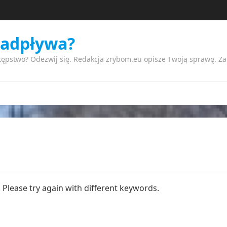
nadpływa?
tępstwo? Odezwij się. Redakcja zrybom.eu opisze Twoją sprawę. Z
Please try again with different keywords.