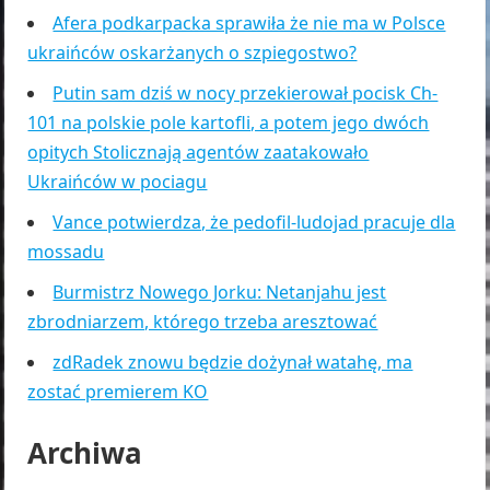
Afera podkarpacka sprawiła że nie ma w Polsce
ukraińców oskarżanych o szpiegostwo?
Putin sam dziś w nocy przekierował pocisk Ch-
101 na polskie pole kartofli, a potem jego dwóch
opitych Stolicznają agentów zaatakowało
Ukraińców w pociagu
Vance potwierdza, że pedofil-ludojad pracuje dla
mossadu
Burmistrz Nowego Jorku: Netanjahu jest
zbrodniarzem, którego trzeba aresztować
zdRadek znowu będzie dożynał watahę, ma
zostać premierem KO
Archiwa