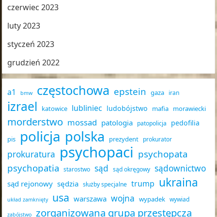
czerwiec 2023
luty 2023
styczeń 2023
grudzień 2022
częstochowa
epstein
a1
gaza
iran
bmw
izrael
lubliniec
ludobójstwo
katowice
mafia
morawiecki
morderstwo
mossad
patologia
pedofilia
patopolicja
policja
polska
pis
prezydent
prokurator
psychopaci
psychopata
prokuratura
psychopatia
sąd
sądownictwo
starostwo
sąd okręgowy
ukraina
trump
sąd rejonowy
sędzia
służby specjalne
usa
wojna
warszawa
wypadek
wywiad
układ zamknięty
zorganizowana grupa przestępcza
zabójstwo