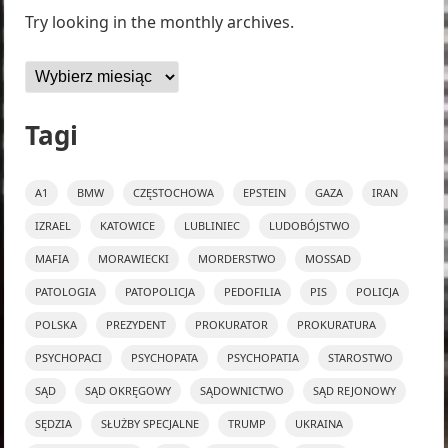
Try looking in the monthly archives.
Archiwa
Tagi
A1
BMW
CZĘSTOCHOWA
EPSTEIN
GAZA
IRAN
IZRAEL
KATOWICE
LUBLINIEC
LUDOBÓJSTWO
MAFIA
MORAWIECKI
MORDERSTWO
MOSSAD
PATOLOGIA
PATOPOLICJA
PEDOFILIA
PIS
POLICJA
POLSKA
PREZYDENT
PROKURATOR
PROKURATURA
PSYCHOPACI
PSYCHOPATA
PSYCHOPATIA
STAROSTWO
SĄD
SĄD OKRĘGOWY
SĄDOWNICTWO
SĄD REJONOWY
SĘDZIA
SŁUŻBY SPECJALNE
TRUMP
UKRAINA