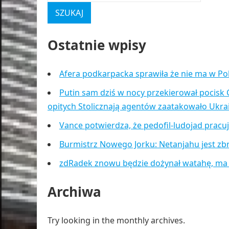
Ostatnie wpisy
Afera podkarpacka sprawiła że nie ma w Po
Putin sam dziś w nocy przekierował pocisk 
opitych Stolicznają agentów zaatakowało Ukr
Vance potwierdza, że pedofil-ludojad pracu
Burmistrz Nowego Jorku: Netanjahu jest zb
zdRadek znowu będzie dożynał watahę, ma
Archiwa
Try looking in the monthly archives.