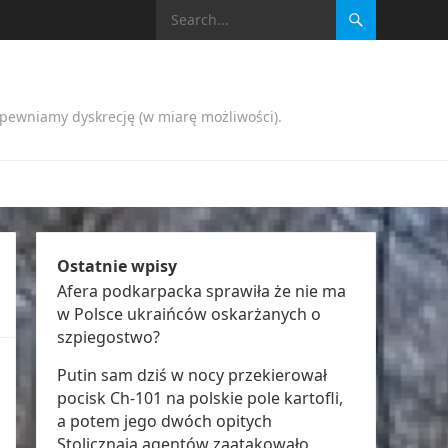
apewniamy dyskrecję (w miarę możliwości).
Ostatnie wpisy
Afera podkarpacka sprawiła że nie ma
w Polsce ukraińców oskarżanych o
szpiegostwo?
Putin sam dziś w nocy przekierował
pocisk Ch-101 na polskie pole kartofli,
a potem jego dwóch opitych
Stolicznają agentów zaatakowało