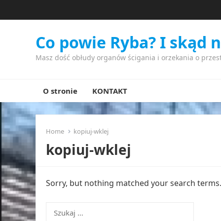
Co powie Ryba? I skąd 
Masz dość obłudy organów ścigania i orzekania o przes
O stronie
KONTAKT
Home
kopiuj-wklej
kopiuj-wklej
Sorry, but nothing matched your search terms. 
Szukaj: