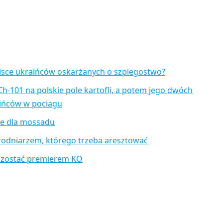
lsce ukraińców oskarżanych o szpiegostwo?
Ch-101 na polskie pole kartofli, a potem jego dwóch
aińców w pociagu
je dla mossadu
rodniarzem, którego trzeba aresztować
 zostać premierem KO