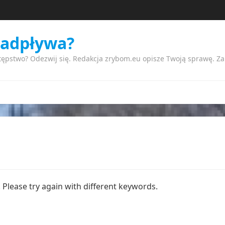
nadpływa?
tępstwo? Odezwij się. Redakcja zrybom.eu opisze Twoją sprawę. Z
Please try again with different keywords.