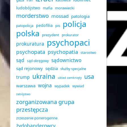
gaza
katowice
iran
ludobójstwo
mafia
morawiecki
morderstwo
mossad
patologia
policja
pedofilia
pis
patopolicja
polska
prezydent
prokurator
psychopaci
prokuratura
psychopata
psychopatia
starostwo
sąd
sądownictwo
sąd okręgowy
sąd rejonowy
sędzia
służby specjalne
ukraina
usa
trump
układ zamknięty
wojna
warszawa
wypadek
wywiad
zabójstwo
zorganizowana grupa
przestępcza
zrzeszenie ponerogenne
żydobanderowcy