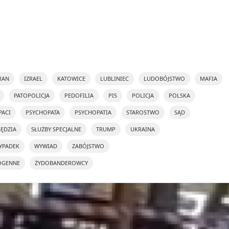
RAN
IZRAEL
KATOWICE
LUBLINIEC
LUDOBÓJSTWO
MAFIA
PATOPOLICJA
PEDOFILIA
PIS
POLICJA
POLSKA
PACI
PSYCHOPATA
PSYCHOPATIA
STAROSTWO
SĄD
SĘDZIA
SŁUŻBY SPECJALNE
TRUMP
UKRAINA
YPADEK
WYWIAD
ZABÓJSTWO
OGENNE
ŻYDOBANDEROWCY