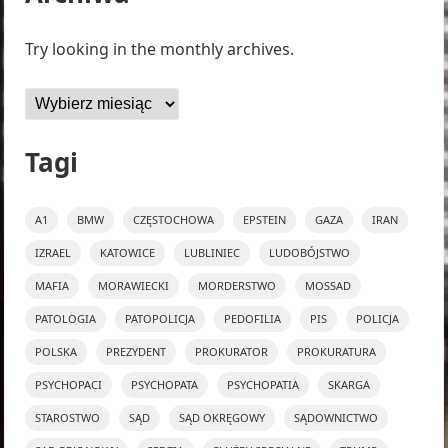
Try looking in the monthly archives.
Archiwa
Tagi
A1
BMW
CZĘSTOCHOWA
EPSTEIN
GAZA
IRAN
IZRAEL
KATOWICE
LUBLINIEC
LUDOBÓJSTWO
MAFIA
MORAWIECKI
MORDERSTWO
MOSSAD
PATOLOGIA
PATOPOLICJA
PEDOFILIA
PIS
POLICJA
POLSKA
PREZYDENT
PROKURATOR
PROKURATURA
PSYCHOPACI
PSYCHOPATA
PSYCHOPATIA
SKARGA
STAROSTWO
SĄD
SĄD OKRĘGOWY
SĄDOWNICTWO