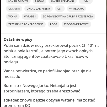
SĄD REJONOWY
SĘDZIA
SŁUŻBY SPECJALNE
TRUMP
UKRAINA
UKŁAD ZAMKNIĘTY
USA
WARSZAWA
WOJNA
WYPADEK
ZORGANIZOWANA GRUPA PRZESTĘPCZA
ZRZESZENIE PONEROGENNE
ŁÓDŹ
ŻYDOBANDEROWCY
Ostatnie wpisy
Putin sam dziś w nocy przekierował pocisk Ch-101 na
polskie pole kartofli, a potem jego dwóch opitych
Stolicznają agentów zaatakowało Ukraińców w
pociagu
Vance potwierdza, że pedofil-ludojad pracuje dla
mossadu
Burmistrz Nowego Jorku: Netanjahu jest
zbrodniarzem, którego trzeba aresztować
zdRadek znowu będzie dożynał watahę, ma zostać
premierem KO