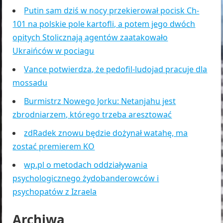
Putin sam dziś w nocy przekierował pocisk Ch-
101 na polskie pole kartofli, a potem jego dwóch
opitych Stolicznają agentów zaatakowało
Ukraińców w pociagu
Vance potwierdza, że pedofil-ludojad pracuje dla
mossadu
Burmistrz Nowego Jorku: Netanjahu jest
zbrodniarzem, którego trzeba aresztować
zdRadek znowu będzie dożynał watahę, ma
zostać premierem KO
wp.pl o metodach oddziaływania
psychologicznego żydobanderowców i
psychopatów z Izraela
Archiwa