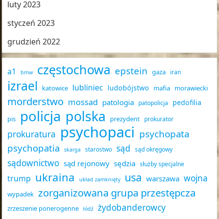
luty 2023
styczeń 2023
grudzień 2022
częstochowa
epstein
a1
gaza
iran
bmw
izrael
lubliniec
ludobójstwo
katowice
mafia
morawiecki
morderstwo
mossad
patologia
pedofilia
patopolicja
policja
polska
pis
prezydent
prokurator
psychopaci
psychopata
prokuratura
psychopatia
sąd
starostwo
sąd okręgowy
skarga
sądownictwo
sąd rejonowy
sędzia
służby specjalne
ukraina
usa
wojna
trump
warszawa
układ zamknięty
zorganizowana grupa przestępcza
wypadek
żydobanderowcy
zrzeszenie ponerogenne
łódź