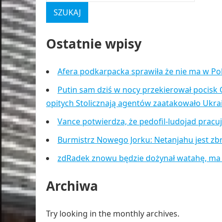
Ostatnie wpisy
Afera podkarpacka sprawiła że nie ma w Po
Putin sam dziś w nocy przekierował pocisk 
opitych Stolicznają agentów zaatakowało Ukr
Vance potwierdza, że pedofil-ludojad pracu
Burmistrz Nowego Jorku: Netanjahu jest zb
zdRadek znowu będzie dożynał watahę, ma
Archiwa
Try looking in the monthly archives.