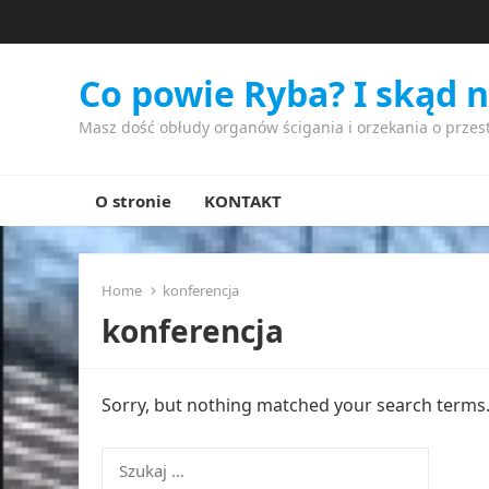
Co powie Ryba? I skąd 
Masz dość obłudy organów ścigania i orzekania o przes
O stronie
KONTAKT
Home
konferencja
konferencja
Sorry, but nothing matched your search terms. 
Szukaj: