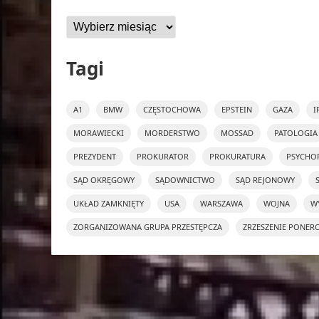
Archiwa
Tagi
A1
BMW
CZĘSTOCHOWA
EPSTEIN
GAZA
I
MORAWIECKI
MORDERSTWO
MOSSAD
PATOLOGIA
PREZYDENT
PROKURATOR
PROKURATURA
PSYCHO
SĄD OKRĘGOWY
SĄDOWNICTWO
SĄD REJONOWY
UKŁAD ZAMKNIĘTY
USA
WARSZAWA
WOJNA
W
ZORGANIZOWANA GRUPA PRZESTĘPCZA
ZRZESZENIE PONER