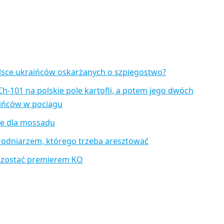
lsce ukraińców oskarżanych o szpiegostwo?
Ch-101 na polskie pole kartofli, a potem jego dwóch
aińców w pociagu
je dla mossadu
rodniarzem, którego trzeba aresztować
 zostać premierem KO