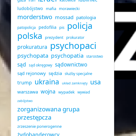
gaza
katowice
iran
ludobójstwo
mafia
morawiecki
morderstwo
mossad
patologia
policja
pedofilia
pis
patopolicja
polska
prezydent
prokurator
psychopaci
prokuratura
psychopata
psychopatia
starostwo
sąd
sądownictwo
sąd okręgowy
sąd rejonowy
sędzia
służby specjalne
ukraina
usa
trump
układ zamknięty
wojna
warszawa
wypadek
wywiad
zabójstwo
zorganizowana grupa
przestępcza
zrzeszenie ponerogenne
żydobanderowcy