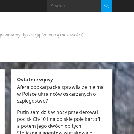
apewniamy dyskrecję (w miarę możliwości).
Ostatnie wpisy
Afera podkarpacka sprawiła że nie ma
w Polsce ukraińców oskarżanych o
szpiegostwo?
Putin sam dziś w nocy przekierował
pocisk Ch-101 na polskie pole kartofli,
a potem jego dwóch opitych
Stolicznają agentów zaatakowało