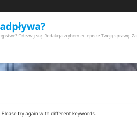
nadpływa?
tępstwo? Odezwij się. Redakcja zrybom.eu opisze Twoją sprawę. Z
Please try again with different keywords.