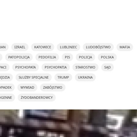
RAN
IZRAEL
KATOWICE
LUBLINIEC
LUDOBÓJSTWO
MAFIA
PATOPOLICJA
PEDOFILIA
PIS
POLICJA
POLSKA
PACI
PSYCHOPATA
PSYCHOPATIA
STAROSTWO
SĄD
SĘDZIA
SŁUŻBY SPECJALNE
TRUMP
UKRAINA
YPADEK
WYWIAD
ZABÓJSTWO
OGENNE
ŻYDOBANDEROWCY