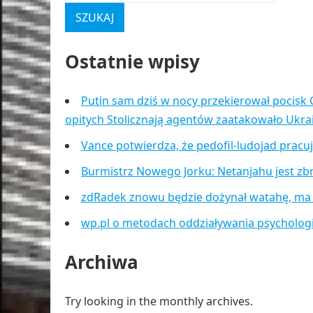
Ostatnie wpisy
Putin sam dziś w nocy przekierował pocisk 
opitych Stolicznają agentów zaatakowało Ukr
Vance potwierdza, że pedofil-ludojad pracu
Burmistrz Nowego Jorku: Netanjahu jest zb
zdRadek znowu będzie dożynał watahę, ma
wp.pl o metodach oddziaływania psycholog
Archiwa
Try looking in the monthly archives.