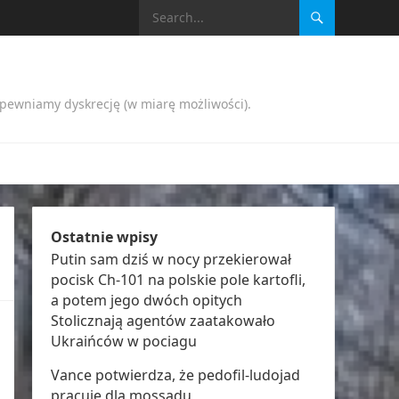
apewniamy dyskrecję (w miarę możliwości).
Ostatnie wpisy
Putin sam dziś w nocy przekierował
pocisk Ch-101 na polskie pole kartofli,
a potem jego dwóch opitych
Stolicznają agentów zaatakowało
Ukraińców w pociagu
Vance potwierdza, że pedofil-ludojad
pracuje dla mossadu