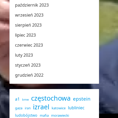
październik 2023
wrzesień 2023
sierpień 2023
lipiec 2023
czerwiec 2023
luty 2023
styczeń 2023
grudzień 2022
częstochowa
epstein
a1
bmw
izrael
lubliniec
gaza
katowice
iran
ludobójstwo
mafia
morawiecki