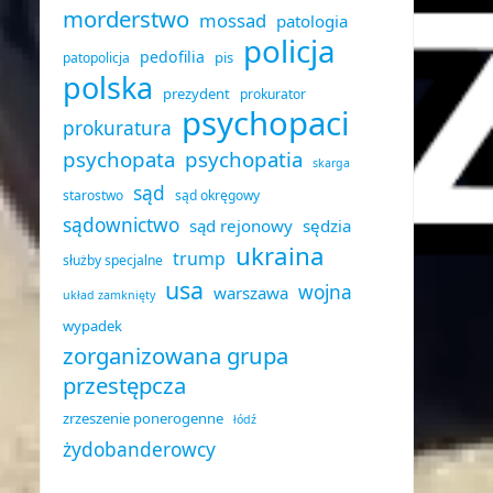
morderstwo
mossad
patologia
policja
pedofilia
pis
patopolicja
polska
prezydent
prokurator
psychopaci
prokuratura
psychopata
psychopatia
skarga
sąd
starostwo
sąd okręgowy
sądownictwo
sąd rejonowy
sędzia
ukraina
trump
służby specjalne
usa
wojna
warszawa
układ zamknięty
wypadek
zorganizowana grupa
przestępcza
zrzeszenie ponerogenne
łódź
żydobanderowcy