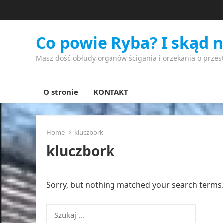
Co powie Ryba? I skąd 
Masz dość obłudy organów ścigania i orzekania o przes
O stronie
KONTAKT
Home
kluczbork
kluczbork
Sorry, but nothing matched your search terms. 
Szukaj: