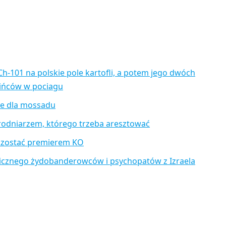
Ch-101 na polskie pole kartofli, a potem jego dwóch
aińców w pociagu
je dla mossadu
rodniarzem, którego trzeba aresztować
 zostać premierem KO
icznego żydobanderowców i psychopatów z Izraela