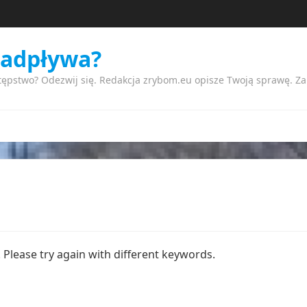
nadpływa?
tępstwo? Odezwij się. Redakcja zrybom.eu opisze Twoją sprawę. Z
Please try again with different keywords.