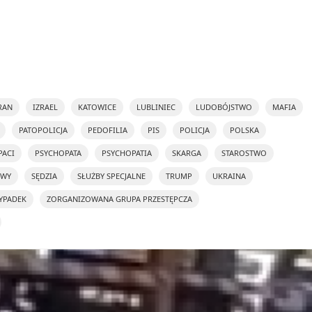
RAN
IZRAEL
KATOWICE
LUBLINIEC
LUDOBÓJSTWO
MAFIA
PATOPOLICJA
PEDOFILIA
PIS
POLICJA
POLSKA
PACI
PSYCHOPATA
PSYCHOPATIA
SKARGA
STAROSTWO
OWY
SĘDZIA
SŁUŻBY SPECJALNE
TRUMP
UKRAINA
YPADEK
ZORGANIZOWANA GRUPA PRZESTĘPCZA