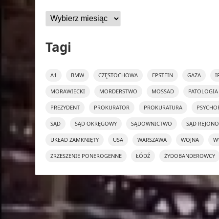
Archiwa
Tagi
A1
BMW
CZĘSTOCHOWA
EPSTEIN
GAZA
I
MORAWIECKI
MORDERSTWO
MOSSAD
PATOLOGIA
PREZYDENT
PROKURATOR
PROKURATURA
PSYCHO
SĄD
SĄD OKRĘGOWY
SĄDOWNICTWO
SĄD REJON
UKŁAD ZAMKNIĘTY
USA
WARSZAWA
WOJNA
W
ZRZESZENIE PONEROGENNE
ŁÓDŹ
ŻYDOBANDEROWCY