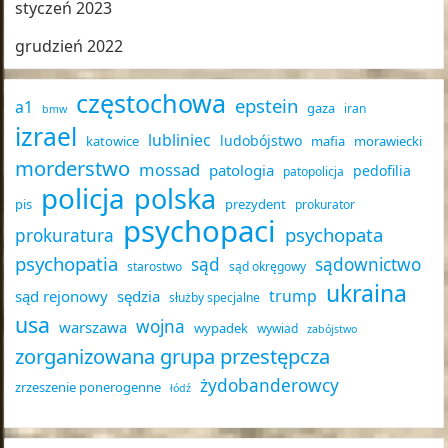
styczeń 2023
grudzień 2022
częstochowa
epstein
a1
gaza
iran
bmw
izrael
lubliniec
ludobójstwo
katowice
mafia
morawiecki
morderstwo
mossad
patologia
pedofilia
patopolicja
policja
polska
pis
prezydent
prokurator
psychopaci
psychopata
prokuratura
psychopatia
sąd
sądownictwo
starostwo
sąd okręgowy
ukraina
trump
sąd rejonowy
sędzia
służby specjalne
usa
wojna
warszawa
wypadek
wywiad
zabójstwo
zorganizowana grupa przestępcza
żydobanderowcy
zrzeszenie ponerogenne
łódź