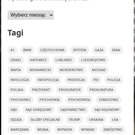
Archiwa
Tagi
A1
BMW
CZĘSTOCHOWA
EPSTEIN
GAZA
IRAN
IZRAEL
KATOWICE
LUBLINIEC
LUDOBÓJSTWO
MAFIA
MORAWIECKI
MORDERSTWO
MOSSAD
PATOLOGIA
PATOPOLICJA
PEDOFILIA
PIS
POLICJA
POLSKA
PREZYDENT
PROKURATOR
PROKURATURA
PSYCHOPACI
PSYCHOPATA
PSYCHOPATIA
STAROSTWO
SĄD
SĄD OKRĘGOWY
SĄDOWNICTWO
SĄD REJONOWY
SĘDZIA
SŁUŻBY SPECJALNE
TRUMP
UKRAINA
USA
WARSZAWA
WOJNA
WYPADEK
WYWIAD
ZABÓJSTWO