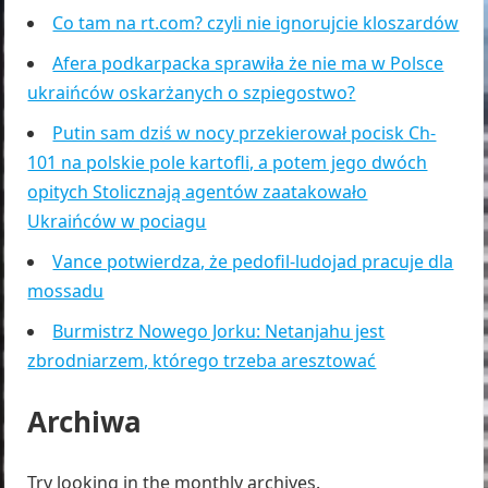
Co tam na rt.com? czyli nie ignorujcie kloszardów
Afera podkarpacka sprawiła że nie ma w Polsce
ukraińców oskarżanych o szpiegostwo?
Putin sam dziś w nocy przekierował pocisk Ch-
101 na polskie pole kartofli, a potem jego dwóch
opitych Stolicznają agentów zaatakowało
Ukraińców w pociagu
Vance potwierdza, że pedofil-ludojad pracuje dla
mossadu
Burmistrz Nowego Jorku: Netanjahu jest
zbrodniarzem, którego trzeba aresztować
Archiwa
Try looking in the monthly archives.